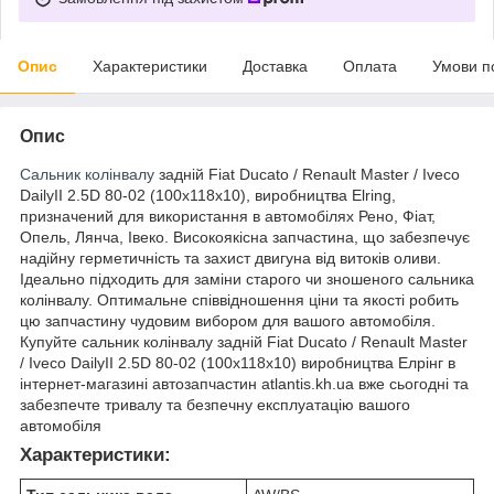
Опис
Характеристики
Доставка
Оплата
Умови п
Опис
Сальник колінвалу
задній Fiat Ducato / Renault Master / Iveco
DailyII 2.5D 80-02 (100x118x10), виробництва Elring,
призначений для використання в автомобілях Рено, Фіат,
Опель, Лянча, Івеко. Високоякісна запчастина, що забезпечує
надійну герметичність та захист двигуна від витоків оливи.
Ідеально підходить для заміни старого чи зношеного сальника
колінвалу. Оптимальне співвідношення ціни та якості робить
цю запчастину чудовим вибором для вашого автомобіля.
Купуйте сальник колінвалу задній Fiat Ducato / Renault Master
/ Iveco DailyII 2.5D 80-02 (100x118x10) виробництва Елрінг в
інтернет-магазині автозапчастин atlantis.kh.ua вже сьогодні та
забезпечте тривалу та безпечну експлуатацію вашого
автомобіля
Характеристики: