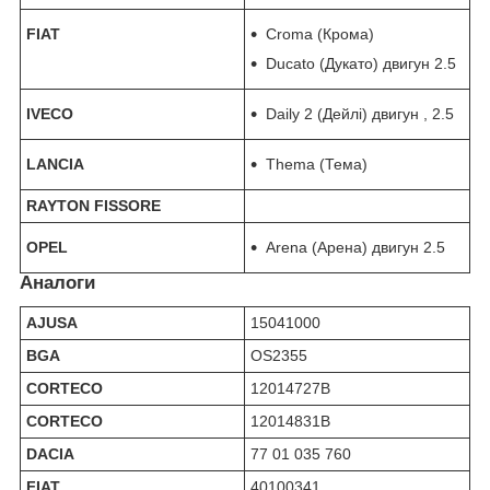
FIAT
Croma (Крома)
Ducato (Дукато) двигун 2.5
IVECO
Daily 2 (Дейлі) двигун , 2.5
LANCIA
Thema (Тема)
RAYTON FISSORE
OPEL
Arena (Арена) двигун 2.5
Аналоги
AJUSA
15041000
BGA
OS2355
CORTECO
12014727B
CORTECO
12014831B
DACIA
77 01 035 760
FIAT
40100341