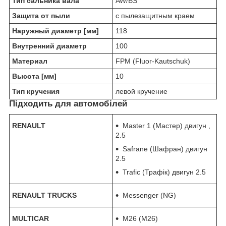
Тип сальника вала
AW/BS
Защита от пыли
с пылезащитным краем
Наружный диаметр [мм]
118
Внутренний диаметр
100
Материал
FPM (Fluor-Kautschuk)
Высота [мм]
10
Тип кручения
левой кручение
Підходить для автомобілей
RENAULT
Master 1 (Мастер) двигун ,
2.5
Safrane (Шафран) двигун
2.5
Trafic (Трафік) двигун 2.5
RENAULT TRUCKS
Messenger (NG)
MULTICAR
M26 (M26)