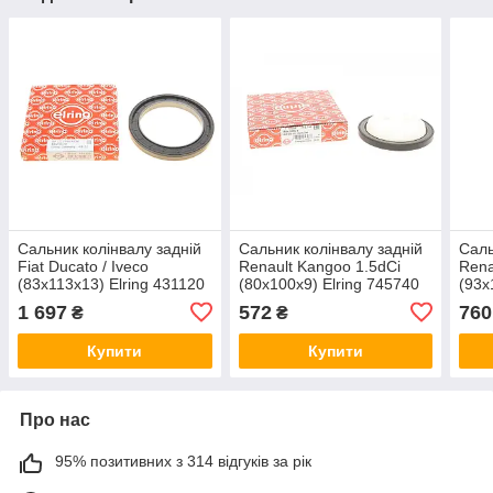
Сальник колінвалу задній
Сальник колінвалу задній
Саль
Fiat Ducato / Iveco
Renault Kangoo 1.5dCi
Rena
(83x113x13) Elring 431120
(80x100x9) Elring 745740
(93x
1 697
572
760
₴
₴
Купити
Купити
Про нас
95% позитивних з 314 відгуків за рік