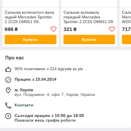
Сальник колінчатого вала
Сальник колінвалу
Саль
задній Mercedes Sprinter
передній Mercedes
Merc
2.2CDI OM651 09-
Sprinter 2.2CDI OM651 09-
W203
(96x114x8.5) Elring 588620
(60x75x8) Elring 742950
(W21
696
321
717
₴
₴
03-(
524
Купити
Купити
Про нас
95% позитивних з 314 відгуків за рік
Працює з 15.04.2014
м. Харків
вул. Поздовжня, 4, офіс 7, Харків, Україна
Контакти
Сьогодні працює з 10:00 до 18:00
Показати весь графік роботи