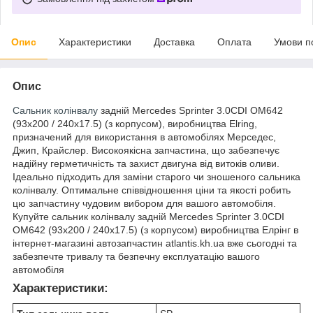
Опис
Характеристики
Доставка
Оплата
Умови п
Опис
Сальник колінвалу
задній Mercedes Sprinter 3.0CDI OM642
(93x200 / 240x17.5) (з корпусом), виробництва Elring,
призначений для використання в автомобілях Мерседес,
Джип, Крайслер. Високоякісна запчастина, що забезпечує
надійну герметичність та захист двигуна від витоків оливи.
Ідеально підходить для заміни старого чи зношеного сальника
колінвалу. Оптимальне співвідношення ціни та якості робить
цю запчастину чудовим вибором для вашого автомобіля.
Купуйте сальник колінвалу задній Mercedes Sprinter 3.0CDI
OM642 (93x200 / 240x17.5) (з корпусом) виробництва Елрінг в
інтернет-магазині автозапчастин atlantis.kh.ua вже сьогодні та
забезпечте тривалу та безпечну експлуатацію вашого
автомобіля
Характеристики: