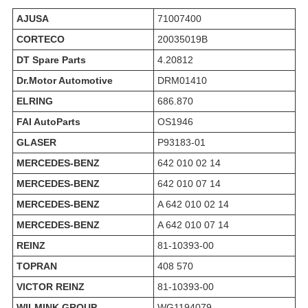
AJUSA
71007400
CORTECO
20035019B
DT Spare Parts
4.20812
Dr.Motor Automotive
DRM01410
ELRING
686.870
FAI AutoParts
OS1946
GLASER
P93183-01
MERCEDES-BENZ
642 010 02 14
MERCEDES-BENZ
642 010 07 14
MERCEDES-BENZ
A 642 010 02 14
MERCEDES-BENZ
A 642 010 07 14
REINZ
81-10393-00
TOPRAN
408 570
VICTOR REINZ
81-10393-00
WILMINK GROUP
WG1194079