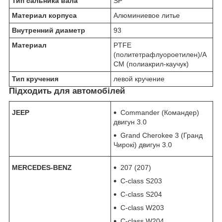
Тип сальника вала
SP
Материал корпуса
Алюминиевое литье
Внутренний диаметр
93
Материал
PTFE
(политетрафлуороетилен)/A
CM (полиакрил-каучук)
Тип кручения
левой кручение
Підходить для автомобілей
JEEP
Commander (Командер)
двигун 3.0
Grand Cherokee 3 (Гранд
Чирокі) двигун 3.0
MERCEDES-BENZ
207 (207)
C-class S203
C-class S204
C-class W203
C-class W204