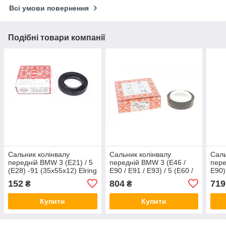
Всі умови повернення
Подібні товари компанії
Сальник колінвалу
Сальник колінвалу
Саль
передній BMW 3 (E21) / 5
передній BMW 3 (E46 /
пере
(E28) -91 (35x55x12) Elring
E90 / E91 / E93) / 5 (E60 /
E90) 
587044
F10) 00- (65x79x20) Elring
(E38
152
804
719
₴
₴
257400
301
Купити
Купити