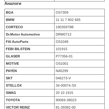
Аналоги
BGA
OS7309
BMW
11 11 7 802 665
CORTECO
19035978B
Dr.Motor Automotive
DRM0713
FAI AutoParts
OS1048
FEBI BILSTEIN
101915
GLASER
P77356-01
MOTIVE
OS1001
PAYEN
NA5299
SKT
046273-V
STELLOX
34-00074-SX
SWAG
20 10 1915
TOYOTA
90069-38023
VICTOR REINZ
81-39382-00