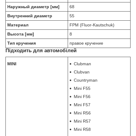
Наружный диаметр [мм]
68
Внутренний диаметр
55
Материал
FPM (Fluor-Kautschuk)
Высота [мм]
8
Тип кручения
правое кручение
Підходить для автомобілей
MINI
Clubman
Clubvan
Countryman
Mini F55
Mini F56
Mini F57
Mini R56
Mini R57
Mini R58