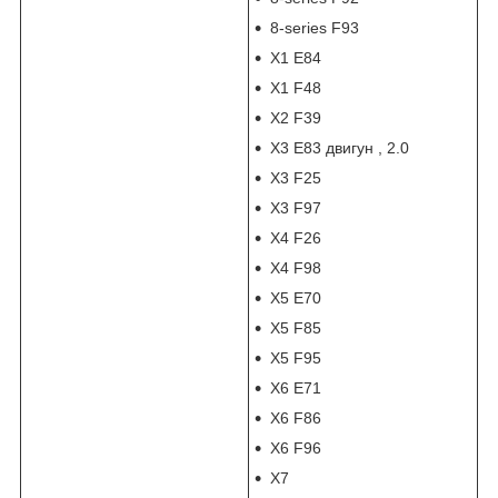
8-series F93
X1 E84
X1 F48
X2 F39
X3 E83 двигун , 2.0
X3 F25
X3 F97
X4 F26
X4 F98
X5 E70
X5 F85
X5 F95
X6 E71
X6 F86
X6 F96
X7