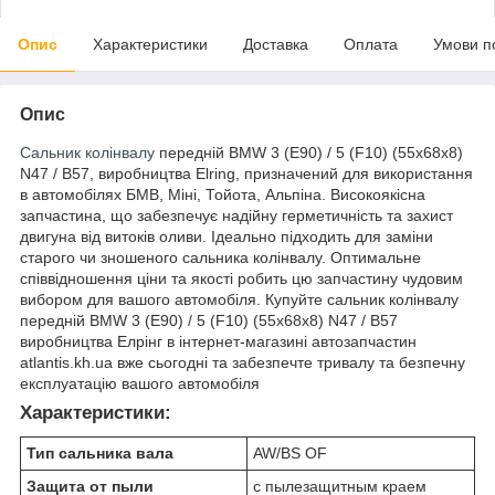
Опис
Характеристики
Доставка
Оплата
Умови п
Опис
Сальник колінвалу
передній BMW 3 (E90) / 5 (F10) (55x68x8)
N47 / B57, виробництва Elring, призначений для використання
в автомобілях БМВ, Міні, Тойота, Альпіна. Високоякісна
запчастина, що забезпечує надійну герметичність та захист
двигуна від витоків оливи. Ідеально підходить для заміни
старого чи зношеного сальника колінвалу. Оптимальне
співвідношення ціни та якості робить цю запчастину чудовим
вибором для вашого автомобіля. Купуйте сальник колінвалу
передній BMW 3 (E90) / 5 (F10) (55x68x8) N47 / B57
виробництва Елрінг в інтернет-магазині автозапчастин
atlantis.kh.ua вже сьогодні та забезпечте тривалу та безпечну
експлуатацію вашого автомобіля
Характеристики:
Тип сальника вала
AW/BS OF
Защита от пыли
с пылезащитным краем