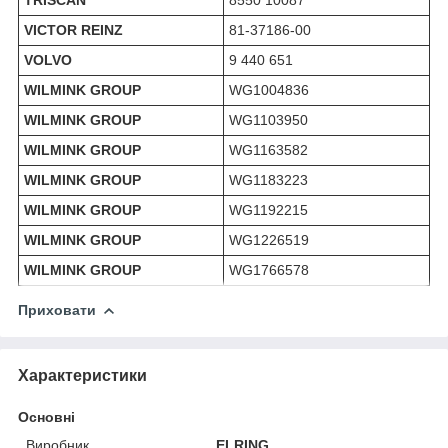
TRISCAN
8550 10087
VICTOR REINZ
81-37186-00
VOLVO
9 440 651
WILMINK GROUP
WG1004836
WILMINK GROUP
WG1103950
WILMINK GROUP
WG1163582
WILMINK GROUP
WG1183223
WILMINK GROUP
WG1192215
WILMINK GROUP
WG1226519
WILMINK GROUP
WG1766578
Приховати
Характеристики
Основні
Виробник
ELRING