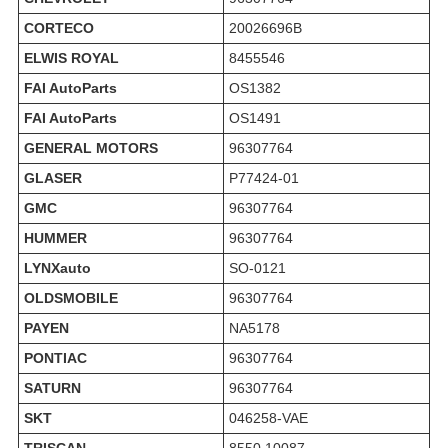
CORTECO
20026696B
ELWIS ROYAL
8455546
FAI AutoParts
OS1382
FAI AutoParts
OS1491
GENERAL MOTORS
96307764
GLASER
P77424-01
GMC
96307764
HUMMER
96307764
LYNXauto
SO-0121
OLDSMOBILE
96307764
PAYEN
NA5178
PONTIAC
96307764
SATURN
96307764
SKT
046258-VAE