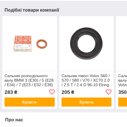
Подібні товари компанії
Сальник розподільного
Сальник півосі Volvo S60 /
Саль
валу BMW 3 (E30) / 5 (E28
S70 / S80 / V70 / XC70 2.0
валу
/ E34) / 7 (E23 / E32 / E38)
/ 2.5 T / 2.4 D 96-10 Elring
Volv
/ 8 (E31) -01 (28x40x7)
477290
/ S8
283
205
350
₴
₴
M70 / M73 / S14 Elring
(30x
562939
Купити
Купити
Про нас