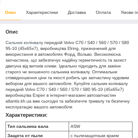
Опис
Характеристики
Доставка
Оплата
Умови п
Опис
Сальник колінвалу
передній Volvo C70 / S40 / S60 / S70 / S80
95-10 (45x65x7), виробництва Elring, призначений для
використання в автомобілях Форд, Вольво. Високоякісна
запчастина, що забезпечує надійну герметичність та захист
двигуна від витоків оливи. Ідеально підходить для заміни
старого чи зношеного сальника колінвалу. Оптимальне
співвідношення ціни та якості робить цю запчастину чудовим
вибором для вашого автомобіля. Купуйте сальник колінвалу
передній Volvo C70 / S40 / S60 / S70 / S80 95-10 (45x65x7)
виробництва Елрінг в інтернет-магазині автозапчастин
atlantis.kh.ua вже сьогодні та забезпечте тривалу та безпечну
експлуатацію вашого автомобіля
Характеристики:
Тип сальника вала
ASW
Защита от пыли
с пылезащитным краем