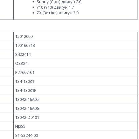
Sunny (Сані) двигун 2.0
Y10 (Y10) двигун 1.7
ZX (Зет Ікс) двигун 3.0
15012000
19016671B
8422414
OS324
P77607-01
134-13031
134-13031P
13042-16A05
13042-16A06
13042-D0101
NJ285
81-53244-00