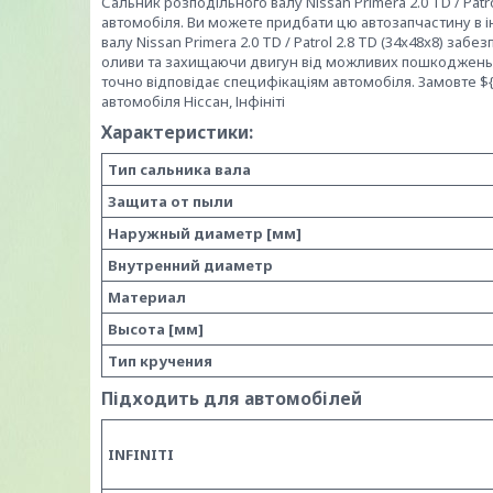
Сальник розподільного валу Nissan Primera 2.0 TD / Patr
автомобіля. Ви можете придбати цю автозапчастину в ін
валу Nissan Primera 2.0 TD / Patrol 2.8 TD (34x48x8) за
оливи та захищаючи двигун від можливих пошкоджень. В
точно відповідає специфікаціям автомобіля. Замовте ${
автомобіля Ніссан, Інфініті
Характеристики:
Тип сальника вала
Защита от пыли
Наружный диаметр [мм]
Внутренний диаметр
Материал
Высота [мм]
Тип кручения
Підходить для автомобілей
INFINITI