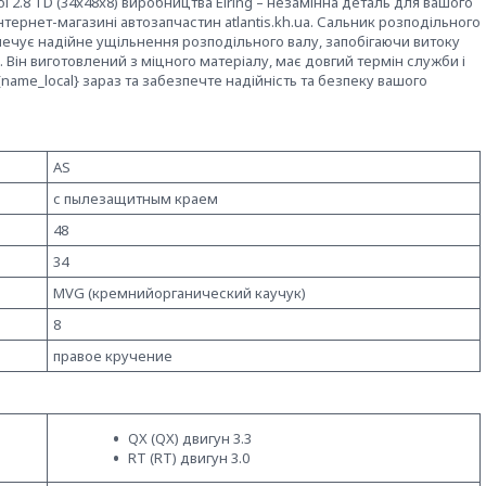
ol 2.8 TD (34x48x8) виробництва Elring – незамінна деталь для вашого
тернет-магазині автозапчастин atlantis.kh.ua. Сальник розподільного
безпечує надійне ущільнення розподільного валу, запобігаючи витоку
ін виготовлений з міцного матеріалу, має довгий термін служби і
name_local} зараз та забезпечте надійність та безпеку вашого
AS
с пылезащитным краем
48
34
MVG (кремнийорганический каучук)
8
правое кручение
QX (QX) двигун 3.3
RT (RT) двигун 3.0