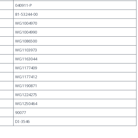
040911-P
81-53244-00
WG1004970
WG1004990
WG1086500
WG1103973
WG1163044
WG1177409
WG1177412
WG1190871
WG1224275
WG1250464
90077
DI-3546