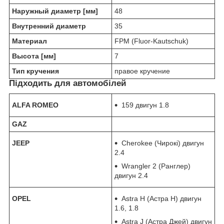
Наружный диаметр [мм]
48
Внутренний диаметр
35
Материал
FPM (Fluor-Kautschuk)
Высота [мм]
7
Тип кручения
правое кручение
Підходить для автомобілей
ALFA ROMEO
159 двигун 1.8
GAZ
JEEP
Cherokee (Чирокі) двигун
2.4
Wrangler 2 (Ранглер)
двигун 2.4
OPEL
Astra H (Астра Н) двигун
1.6, 1.8
Astra J (Астра Джей) двигун