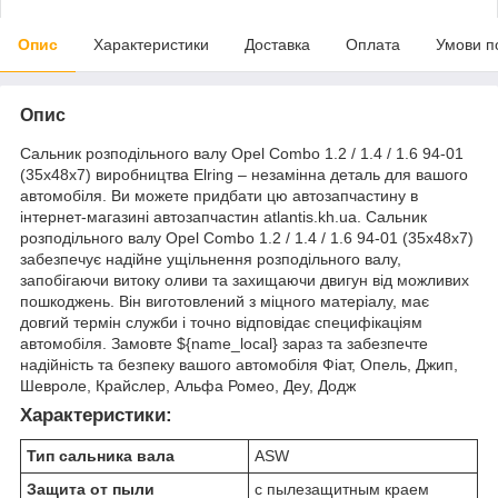
Опис
Характеристики
Доставка
Оплата
Умови п
Опис
Сальник розподільного валу Opel Combo 1.2 / 1.4 / 1.6 94-01
(35x48x7) виробництва Elring – незамінна деталь для вашого
автомобіля. Ви можете придбати цю автозапчастину в
інтернет-магазині автозапчастин atlantis.kh.ua. Сальник
розподільного валу Opel Combo 1.2 / 1.4 / 1.6 94-01 (35x48x7)
забезпечує надійне ущільнення розподільного валу,
запобігаючи витоку оливи та захищаючи двигун від можливих
пошкоджень. Він виготовлений з міцного матеріалу, має
довгий термін служби і точно відповідає специфікаціям
автомобіля. Замовте ${name_local} зараз та забезпечте
надійність та безпеку вашого автомобіля Фіат, Опель, Джип,
Шевроле, Крайслер, Альфа Ромео, Деу, Додж
Характеристики:
Тип сальника вала
ASW
Защита от пыли
с пылезащитным краем