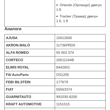
Orlando (Орландо) двигун
1.8
Tracker (Тракер) двигун
1.6, 1.8
Аналоги
AJUSA
15012600
AKRON-MALÒ
11736PRDS
ALFA ROMEO
55 563 374
CORTECO
20011244B
ELWIS ROYAL
8442601
FAI AutoParts
OS1205
FEBI BILSTEIN
177679
FIAT
55563374
GUARNITAUTO
991030-8200
KRAFT AUTOMOTIVE
1151515