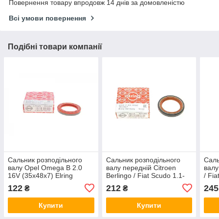
Повернення товару впродовж 14 днів за домовленістю
Всі умови повернення
Подібні товари компанії
Сальник розподільного
Сальник розподільного
Саль
валу Opel Omega B 2.0
валу передній Citroen
валу
16V (35x48x7) Elring
Berlingo / Fiat Scudo 1.1-
/ Fi
702269
2.0D 94- (36x50x7) Elring
(35x
122
212
245
₴
₴
505366
Купити
Купити