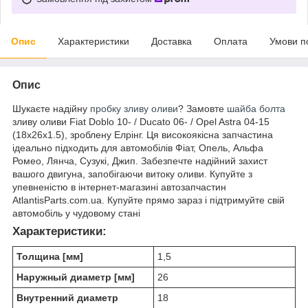
Опис
Характеристики
Доставка
Оплата
Умови п
Опис
Шукаєте надійну
пробку зливу оливи
? Замовте
шайба
болта
зливу оливи Fiat Doblo 10- / Ducato 06- / Opel Astra 04-15
(18x26x1.5), зроблену Елрінг. Ця високоякісна запчастина
ідеально підходить для автомобілів Фіат, Опель, Альфа
Ромео, Лянча, Сузукі, Джип. Забезпечте надійний захист
вашого двигуна, запобігаючи витоку оливи. Купуйте з
упевненістю в інтернет-магазині автозапчастин
AtlantisParts.com.ua. Купуйте прямо зараз і підтримуйте свій
автомобіль у чудовому стані
Характеристики:
Толщина [мм]
1,5
Наружный диаметр [мм]
26
Внутренний диаметр
18