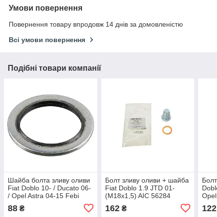
Умови повернення
Повернення товару впродовж 14 днів за домовленістю
Всі умови повернення
Подібні товари компанії
Шайба болта зливу оливи
Болт зливу оливи + шайба
Болт
Fiat Doblo 10- / Ducato 06-
Fiat Doblo 1.9 JTD 01-
Dobl
/ Opel Astra 04-15 Febi
(M18x1,5) AIC 56284
Opel
Bilstein 31118
FA1
88
162
122
₴
₴