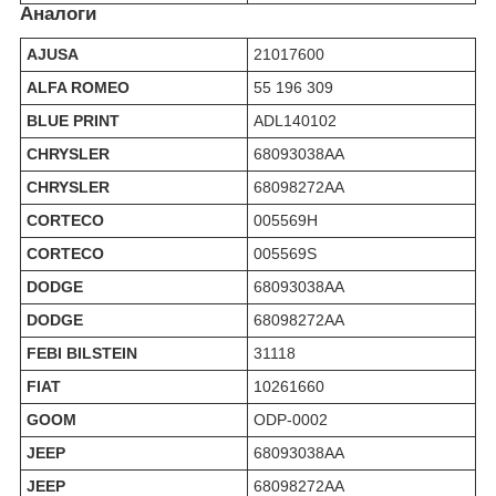
Аналоги
AJUSA
21017600
ALFA ROMEO
55 196 309
BLUE PRINT
ADL140102
CHRYSLER
68093038AA
CHRYSLER
68098272AA
CORTECO
005569H
CORTECO
005569S
DODGE
68093038AA
DODGE
68098272AA
FEBI BILSTEIN
31118
FIAT
10261660
GOOM
ODP-0002
JEEP
68093038AA
JEEP
68098272AA