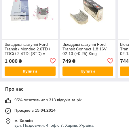
Вкладиші шатунні Ford
Вкладиші шатунні Ford
Вкла
Transit / Mondeo 2.0TD /
Transit Connect 1.8 16V
Tran
TDCi / 2.4TDI (STD) =
02-13 (+0.25) King
02-1
6121560000 NPR
CR4515SI025
CR4
1 000
749
744
₴
₴
181021000700
Купити
Купити
Про нас
95% позитивних з 313 відгуків за рік
Працює з 15.04.2014
м. Харків
вул. Поздовжня, 4, офіс 7, Харків, Україна