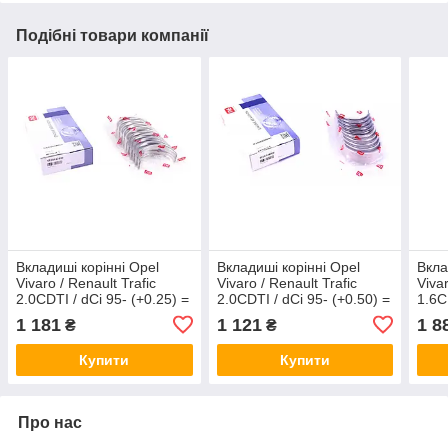
Подібні товари компанії
Вкладиші корінні Opel
Вкладиші корінні Opel
Вкла
Vivaro / Renault Trafic
Vivaro / Renault Trafic
Vivar
2.0CDTI / dCi 95- (+0.25) =
2.0CDTI / dCi 95- (+0.50) =
1.6C
6038142500 NPR
6038145000 NPR
(R9M
1 181
1 121
1 8
₴
₴
180038001415
180038001421
181
Купити
Купити
Про нас