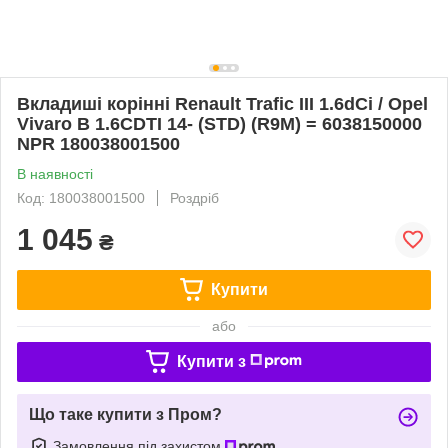
Вкладиші корінні Renault Trafic III 1.6dCi / Opel
Vivaro B 1.6CDTI 14- (STD) (R9M) = 6038150000
NPR 180038001500
В наявності
Код: 180038001500
Роздріб
1 045
₴
Купити
або
Купити з
Що таке купити з Пром?
Замовлення під захистом