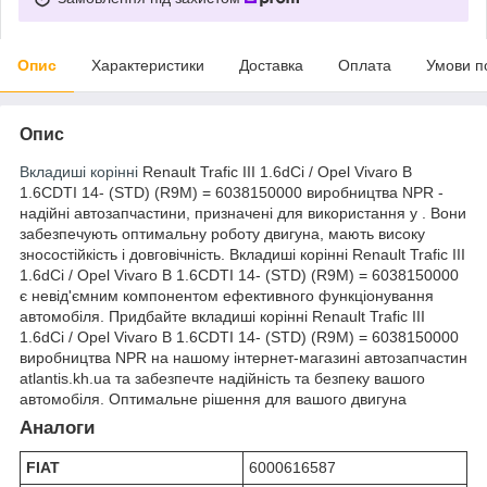
Опис
Характеристики
Доставка
Оплата
Умови п
Опис
Вкладиші корінні
Renault Trafic III 1.6dCi / Opel Vivaro B
1.6CDTI 14- (STD) (R9M) = 6038150000 виробництва NPR -
надійні автозапчастини, призначені для використання у . Вони
забезпечують оптимальну роботу двигуна, мають високу
зносостійкість і довговічність. Вкладиші корінні Renault Trafic III
1.6dCi / Opel Vivaro B 1.6CDTI 14- (STD) (R9M) = 6038150000
є невід'ємним компонентом ефективного функціонування
автомобіля. Придбайте вкладиші корінні Renault Trafic III
1.6dCi / Opel Vivaro B 1.6CDTI 14- (STD) (R9M) = 6038150000
виробництва NPR на нашому інтернет-магазині автозапчастин
atlantis.kh.ua та забезпечте надійність та безпеку вашого
автомобіля. Оптимальне рішення для вашого двигуна
Аналоги
FIAT
6000616587