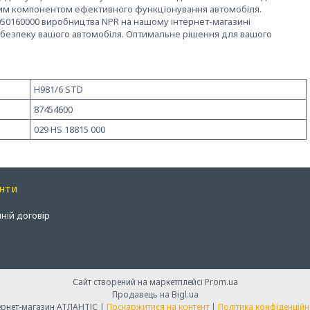
'ємним компонентом ефективного функціонування автомобіля.
6050160000 виробництва NPR на нашому інтернет-магазині
 та безпеку вашого автомобіля. Оптимальне рішення для вашого
H981/6 STD
87454600
029 HS 18815 000
нти
ній договір
Сайт створений на маркетплейсі
Prom.ua
Продавець на Bigl.ua
Інтернет-магазин АТЛАНТІС |
Поскаржитися на контент
|
Політика конфіденційн