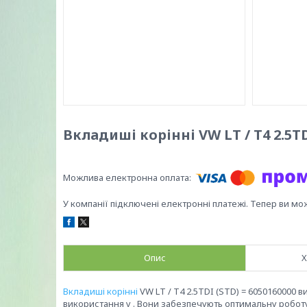
Вкладиші корінні VW LT / T4 2.5TD
У компанії підключені електронні платежі. Тепер ви мо
Опис
Х
Вкладиші корінні
VW LT / T4 2.5TDI (STD) = 6050160000 
використання у . Вони забезпечують оптимальну роботу 