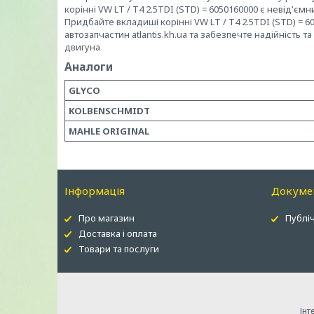
корінні VW LT / T4 2.5TDI (STD) = 6050160000 є невід
Придбайте вкладиші корінні VW LT / T4 2.5TDI (STD) = 
автозапчастин atlantis.kh.ua та забезпечте надійність
двигуна
Аналоги
GLYCO
KOLBENSCHMIDT
MAHLE ORIGINAL
Інформація
Докуме
Про магазин
Публіч
Доставка і оплата
Товари та послуги