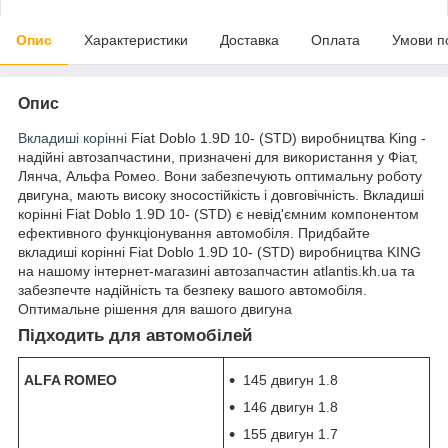
Опис
Характеристики
Доставка
Оплата
Умови п
Опис
Вкладиші корінні
Fiat Doblo 1.9D 10- (STD) виробництва King -
надійні автозапчастини, призначені для використання у Фіат,
Лянча, Альфа Ромео. Вони забезпечують оптимальну роботу
двигуна, мають високу зносостійкість і довговічність. Вкладиші
корінні Fiat Doblo 1.9D 10- (STD) є невід'ємним компонентом
ефективного функціонування автомобіля. Придбайте
вкладиші корінні Fiat Doblo 1.9D 10- (STD) виробництва KING
на нашому інтернет-магазині автозапчастин atlantis.kh.ua та
забезпечте надійність та безпеку вашого автомобіля.
Оптимальне рішення для вашого двигуна
Підходить для автомобілей
ALFA ROMEO
145 двигун 1.8
146 двигун 1.8
155 двигун 1.7