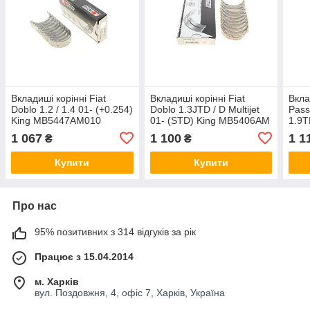
Вкладиші корінні Fiat
Вкладиші корінні Fiat
Вкла
Doblo 1.2 / 1.4 01- (+0.254)
Doblo 1.3JTD / D Multijet
Pass
King MB5447AM010
01- (STD) King MB5406AM
1.9T
MB5
1 067
1 100
1 1
₴
₴
Купити
Купити
Про нас
95% позитивних з 314 відгуків за рік
Працює з 15.04.2014
м. Харків
вул. Поздовжня, 4, офіс 7, Харків, Україна