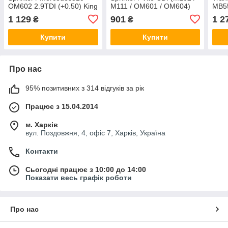
OM602 2.9TDI (+0.50) King
M111 / OM601 / OM604)
MB5
MB606AM05
(+0.50) King MB5117AM05
1 129
901
1 2
₴
₴
Купити
Купити
Про нас
95% позитивних з 314 відгуків за рік
Працює з 15.04.2014
м. Харків
вул. Поздовжня, 4, офіс 7, Харків, Україна
Контакти
Сьогодні працює з 10:00 до 14:00
Показати весь графік роботи
Про нас