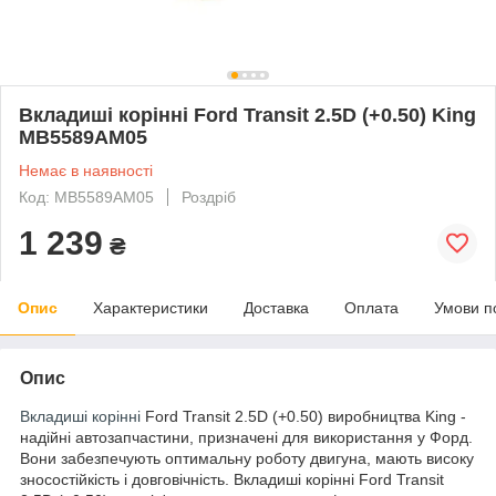
Вкладиші корінні Ford Transit 2.5D (+0.50) King
MB5589AM05
Немає в наявності
Код: MB5589AM05
Роздріб
1 239
₴
Опис
Характеристики
Доставка
Оплата
Умови п
Опис
Вкладиші корінні
Ford Transit 2.5D (+0.50) виробництва King -
надійні автозапчастини, призначені для використання у Форд.
Вони забезпечують оптимальну роботу двигуна, мають високу
зносостійкість і довговічність. Вкладиші корінні Ford Transit