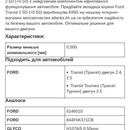
2.5D (+0.50) є невід'ємним компонентом ефективного
функціонування автомобіля. Придбайте вкладиші корінні Ford
Transit 2.5D (+0.50) виробництва KING на нашому інтернет-
магазині автозапчастин atlantis.kh.ua та забезпечте надійність
та безпеку вашого автомобіля. Оптимальне рішення для
вашого двигуна
Характеристики:
Размер меньше
0,500
номинального [мм]
Підходить для автомобілей
FORD
Transit (Транзіт) двигун 2.4,
2.5
Transit Tourneo (Транзіт
Турнео) двигун 2.5
Аналоги
FORD
6146010
FORD
844F6K371CB
GLYCO
H1076/5 0.50mm