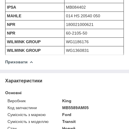
IPSA
MB084402
MAHLE
014 HS 20540 050
NPR
180021000621
NPR
60-2105-50
WILMINK GROUP
WG1186176
WILMINK GROUP
WG1360831
Приховати
Характеристики
Основні
Виробник
King
Код запчастини
MB5589AM05
Сумісність з маркою
Ford
Сумісність з моделлю
Transit
Стан
Новий