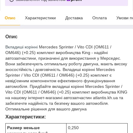
Опис
Характеристики
Доставка
Оплата
Умови п
Опис
Вкладиші корінні
Mercedes Sprinter / Vito CDI (OM611 /
OM646) (+0.25) комплект виробництва King - надійні
автозапчастини, призначені для використання у Мерседес.
Вони забезпечують оптимальну роботу двигуна, мають високу
зносостійкість і довговічність. Вкладиші корінні Mercedes
Sprinter / Vito CDI (OM611 / OM646) (+0.25) комплект є
невід'ємним компонентом ефективного функціонування
автомобіля. Придбайте вкладиші корінні Mercedes Sprinter /
Vito CDI (OM611 / OM646) (+0.25) комплект виробництва KING
на нашому інтернет-магазині автозапчастин atlantis.kh.ua та
забезпечте надійність та безпеку вашого автомобіля.
Оптимальне рішення для вашого двигуна
Характеристики:
Размер меньше
0,250