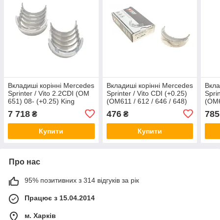
Вкладиші корінні Mercedes
Вкладиші корінні Mercedes
Вкла
Sprinter / Vito 2.2CDI (OM
Sprinter / Vito CDI (+0.25)
Sprin
651) 08- (+0.25) King
(OM611 / 612 / 646 / 648)
(OM6
MB5791SV025
King MB1190XA025
/ OM
7 718
476
785
₴
₴
MB1
Купити
Купити
Про нас
95% позитивних з 314 відгуків за рік
Працює з 15.04.2014
м. Харків