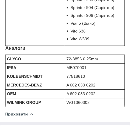
Sprinter 904 (Спрінтер)
Sprinter 906 (Спрінтер)
Viano (Віано)
Vito 638
Vito W639
Аналоги
GLYCO
72-3856 0.25mm
IPSA
MB070001
KOLBENSCHMIDT
77518610
MERCEDES-BENZ
A 602 033 0202
OEM
A 602 033 0202
WILMINK GROUP
WG1360302
Приховати