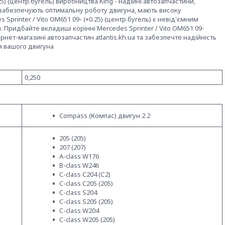
.25) (центр.бугель) виробництва King - надійні автозапчастини,
забезпечують оптимальну роботу двигуна, мають високу
s Sprinter / Vito OM651 09- (+0.25) (центр.бугель) є невід'ємним
ридбайте вкладиші корінні Mercedes Sprinter / Vito OM651 09-
рнет-магазині автозапчастин atlantis.kh.ua та забезпечте надійність
я вашого двигуна
0,250
Compass (Компас) двигун 2.2
205 (205)
207 (207)
A-class W176
B-class W246
C-class C204 (С2)
C-class C205 (205)
C-class S204
C-class S205 (205)
C-class W204
C-class W205 (205)