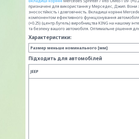
Вкладиші корінні
Mercedes Sprinter / Vito OM651 09- (+0
призначені для використання у Мерседес, Джип. Вони 
зносостійкість і довговічність. Вкладиші корінні Mercede
компонентом ефективного функціонування автомобіля. П
(+0.25) (центр.бугель) виробництва KING на нашому інте
та безпеку вашого автомобіля. Оптимальне рішення дл
Характеристики:
Размер меньше номинального [мм]
Підходить для автомобілей
JEEP