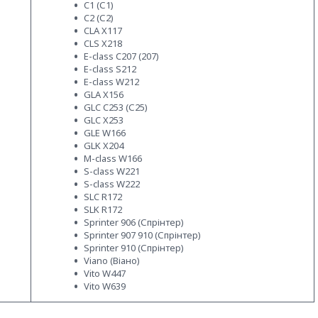
C1 (С1)
C2 (С2)
CLA X117
CLS X218
E-class C207 (207)
E-class S212
E-class W212
GLA X156
GLC C253 (С25)
GLC X253
GLE W166
GLK X204
M-class W166
S-class W221
S-class W222
SLC R172
SLK R172
Sprinter 906 (Спрінтер)
Sprinter 907 910 (Спрінтер)
Sprinter 910 (Спрінтер)
Viano (Віано)
Vito W447
Vito W639