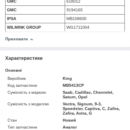
GMC
618012
GMC
9194165
IPSA
MB108600
WILMINK GROUP
WG1711004
Приховати
Характеристики
Основні
Виробник
King
Код запчастини
MB5413CP
Сумісність з маркою
Saab, Cadillac, Chevrolet,
Saturn, Opel
Сумісність з моделлю
Vectra, Signum, 9-3,
Speedster, Captiva, C, Zafira,
Zafira, Astra, G
Стан
Новий
Тип запчастини
Аналог