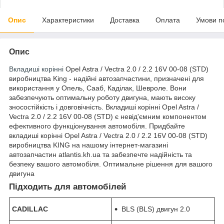
Опис
Характеристики
Доставка
Оплата
Умови п
Опис
Вкладиші корінні
Opel Astra / Vectra 2.0 / 2.2 16V 00-08 (STD)
виробництва King - надійні автозапчастини, призначені для
використання у Опель, Сааб, Каділак, Шевроле. Вони
забезпечують оптимальну роботу двигуна, мають високу
зносостійкість і довговічність. Вкладиші корінні Opel Astra /
Vectra 2.0 / 2.2 16V 00-08 (STD) є невід'ємним компонентом
ефективного функціонування автомобіля. Придбайте
вкладиші корінні Opel Astra / Vectra 2.0 / 2.2 16V 00-08 (STD)
виробництва KING на нашому інтернет-магазині
автозапчастин atlantis.kh.ua та забезпечте надійність та
безпеку вашого автомобіля. Оптимальне рішення для вашого
двигуна
Підходить для автомобілей
CADILLAC
BLS (BLS) двигун 2.0