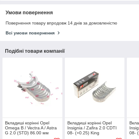
Умови повернення
Повернення товару впродовж 14 днів за домовленістю
Всі умови повернення
Подібні товари компанії
Вкладиші корінні Opel
Вкладиші корінні Opel
Вкла
Omega B / Vectra A / Astra
Insignia / Zafira 2.0 CDTI
Insig
G 2.0 (STD) 86.00 мм
08- (+0.25) King
08- 
комплект = 6035010000
MB5798CP025