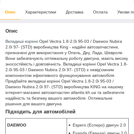
Опис
Характеристики
Доставка
Оплата
Умови п
Опис
Вкладиші корінні
Opel Vectra 1.8-2.0i 95-03 / Daewoo Nubira
2.0i 97- (STD) виробництва King - надійні автозапчастини,
призначені для використання у Опель, Деу, Лада, Шевроле.
Вони забезпечують оптимальну роботу двигуна, мають високу
зносостійкість і довговічність. Вкладиші корінні Opel Vectra 1.8-
2.0i 95-03 / Daewoo Nubira 2.0i 97- (STD) є невід'ємним
компонентом ефективного функціонування автомобіля.
Придбайте вкладиші корінні Opel Vectra 1.8-2.0i 95-03 /
Daewoo Nubira 2.0i 97- (STD) виробництва KING на нашому
інтернет-магазині автозапчастин atlantis.kh.ua та забезпечте
надійність та безпеку вашого автомобіля. Оптимальне
рішення для вашого двигуна
Підходить для автомобілей
DAEWOO
Espero (Есперо) двигун 2.0
Evanda (Еванда) двигун 2.0