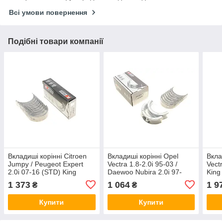
Всі умови повернення
Подібні товари компанії
Вкладиші корінні Citroen
Вкладиші корінні Opel
Вкла
Jumpy / Peugeot Expert
Vectra 1.8-2.0i 95-03 /
Vect
2.0i 07-16 (STD) King
Daewoo Nubira 2.0i 97-
King
MB5760SI
(+0.25) King
1 373
1 064
1 9
₴
₴
MB5179AM025
Купити
Купити