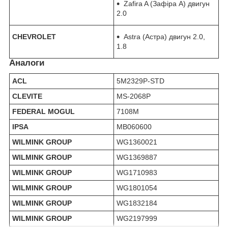
Zafira A (Зафіра А) двигун
2.0
CHEVROLET
Astra (Астра) двигун 2.0,
1.8
Аналоги
ACL
5M2329P-STD
CLEVITE
MS-2068P
FEDERAL MOGUL
7108M
IPSA
MB060600
WILMINK GROUP
WG1360021
WILMINK GROUP
WG1369887
WILMINK GROUP
WG1710983
WILMINK GROUP
WG1801054
WILMINK GROUP
WG1832184
WILMINK GROUP
WG2197999