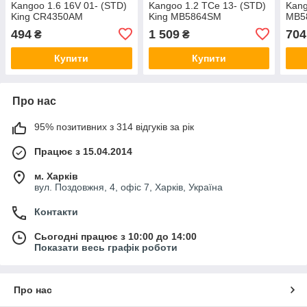
Kangoo 1.6 16V 01- (STD)
Kangoo 1.2 TCe 13- (STD)
Kang
King CR4350AM
King MB5864SM
MB5
494
1 509
704
₴
₴
Купити
Купити
Про нас
95% позитивних з 314 відгуків за рік
Працює з 15.04.2014
м. Харків
вул. Поздовжня, 4, офіс 7, Харків, Україна
Контакти
Сьогодні працює з 10:00 до 14:00
Показати весь графік роботи
Про нас