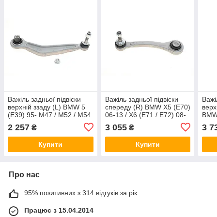
Важіль задньої підвіски
Важіль задньої підвіски
Важі
верхній ззаду (L) BMW 5
спереду (R) BMW X5 (E70)
верх
(E39) 95- M47 / M52 / M54
06-13 / X6 (E71 / E72) 08-
BMW 
/ M57 / M62 / N52 Delphi
14 Delphi TC2868
72) 
2 257
3 055
3 7
₴
₴
TC957
Купити
Купити
Про нас
95% позитивних з 314 відгуків за рік
Працює з 15.04.2014