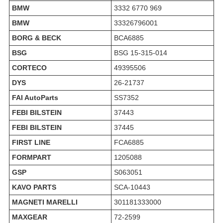
BMW
3332 6770 969
BMW
33326796001
BORG & BECK
BCA6885
BSG
BSG 15-315-014
CORTECO
49395506
DYS
26-21737
FAI AutoParts
SS7352
FEBI BILSTEIN
37443
FEBI BILSTEIN
37445
FIRST LINE
FCA6885
FORMPART
1205088
GSP
S063051
KAVO PARTS
SCA-10443
MAGNETI MARELLI
301181333000
MAXGEAR
72-2599