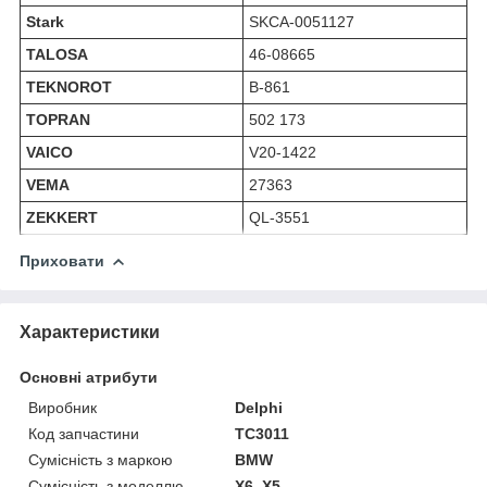
Stark
SKCA-0051127
TALOSA
46-08665
TEKNOROT
B-861
TOPRAN
502 173
VAICO
V20-1422
VEMA
27363
ZEKKERT
QL-3551
Приховати
Характеристики
Основні атрибути
Виробник
Delphi
Код запчастини
TC3011
Сумісність з маркою
BMW
Сумісність з моделлю
X6, X5