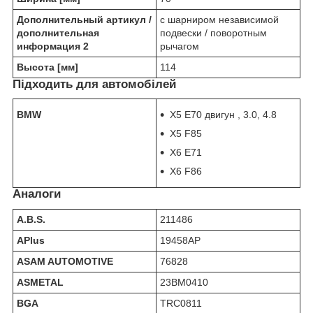
Дополнительный артикул /
c шарниром независимой
дополнительная
подвески / поворотным
информация 2
рычагом
Высота [мм]
114
Підходить для автомобілей
BMW
X5 E70 двигун , 3.0, 4.8
X5 F85
X6 E71
X6 F86
Аналоги
A.B.S.
211486
APlus
19458AP
ASAM AUTOMOTIVE
76828
ASMETAL
23BM0410
BGA
TRC0811