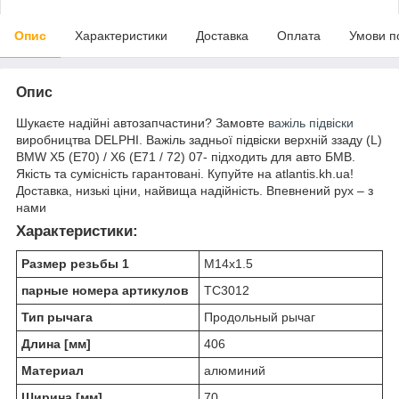
Опис
Характеристики
Доставка
Оплата
Умови п
Опис
Шукаєте надійні автозапчастини? Замовте
важіль підвіски
виробництва DELPHI. Важіль задньої підвіски верхній ззаду (L)
BMW X5 (E70) / X6 (E71 / 72) 07- підходить для авто БМВ.
Якість та сумісність гарантовані. Купуйте на atlantis.kh.ua!
Доставка, низькі ціни, найвища надійність. Впевнений рух – з
нами
Характеристики:
Размер резьбы 1
M14x1.5
парные номера артикулов
TC3012
Тип рычага
Продольный рычаг
Длина [мм]
406
Материал
алюминий
Ширина [мм]
70