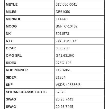
MEYLE
316 050 0041
MILES
DB61050
MONROE
L11A48
MOOG
BM-TC-10487
NK
5011573
NTY
ZWT-BM-017
OCAP
0393238
OMG SRL
G41.6319/C
RIDEX
273C1126
RODRUNNER
TC-B-861
SIDEM
21254
SKF
VKDS 428556 B
SPIDAN CHASSIS PARTS
57876
SWAG
20 93 7443
SWAG
20 93 7445