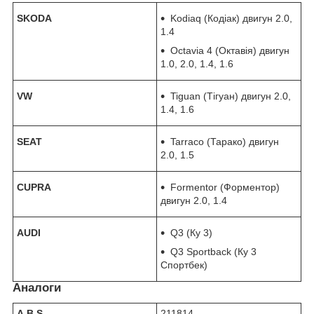
SKODA
Kodiaq (Кодіак) двигун 2.0,
1.4
Octavia 4 (Октавія) двигун
1.0, 2.0, 1.4, 1.6
VW
Tiguan (Тігуан) двигун 2.0,
1.4, 1.6
SEAT
Tarraco (Тарако) двигун
2.0, 1.5
CUPRA
Formentor (Форментор)
двигун 2.0, 1.4
AUDI
Q3 (Ку 3)
Q3 Sportback (Ку 3
Спортбек)
Аналоги
A.B.S.
211814