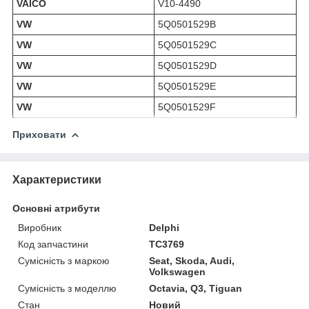
VAICO
V10-4490
VW
5Q0501529B
VW
5Q0501529C
VW
5Q0501529D
VW
5Q0501529E
VW
5Q0501529F
Приховати
Характеристики
Основні атрибути
Виробник
Delphi
Код запчастини
TC3769
Сумісність з маркою
Seat, Skoda, Audi,
Volkswagen
Сумісність з моделлю
Octavia, Q3, Tiguan
Стан
Новий