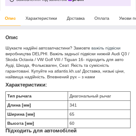
Опис
Характеристики
Доставка
Оплата
Умови п
Опис
Шукаєте надійні автозапчастини? Замовте
важіль підвіски
виробництва DELPHI. Важіль задньої підвіски нижній Audi Q3 /
Skoda Octavia / VW Golf VIII / Tiguan 16- підходить для авто
Ауді, Шкода, Фольксваген, Сеат. Якість та сумісність
гарантовані. Купуйте на atlantis.kh.ua! Доставка, низькі ціни,
найвища надійність. Впевнений рух – з нами
Характеристики:
Тип рычага
Диагональный рычаг
Длина [мм]
341
Ширина [мм]
65
Высота [мм]
60
Підходить для автомобілей