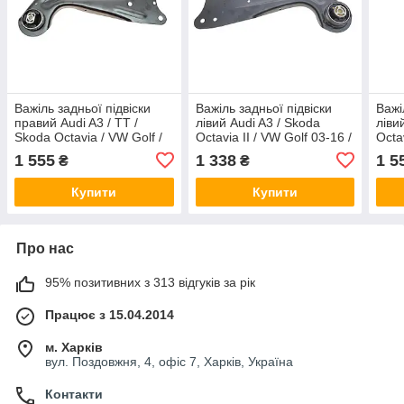
Важіль задньої підвіски
Важіль задньої підвіски
Важі
правий Audi A3 / TT /
лівий Audi A3 / Skoda
ліви
Skoda Octavia / VW Golf /
Octavia II / VW Golf 03-16 /
Octa
Passat 12- Delphi TC3844
VW Passat / Skoda SuperB
12- 
1 555
1 338
1 5
₴
₴
/ Yeti 10- Delphi TC3282
Купити
Купити
Про нас
95% позитивних з 313 відгуків за рік
Працює з 15.04.2014
м. Харків
вул. Поздовжня, 4, офіс 7, Харків, Україна
Контакти