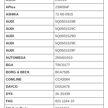
APlus
23869AP
ASHIKA
72-00-0915
AUDI
5Q0501529B
AUDI
5Q0501529C
AUDI
5Q0501529D
AUDI
5Q0501529E
AUDI
5Q0501529F
AUTOMEGA
250401010
BGA
TRC0177
BORG & BECK
BCA7585
COMLINE
CCA3084
DAYCO
DSS3478
DYS
26-25338
FAG
821 1164 10