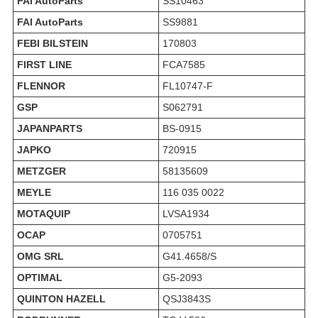
FAI AutoParts
SS10463
FAI AutoParts
SS9881
FEBI BILSTEIN
170803
FIRST LINE
FCA7585
FLENNOR
FL10747-F
GSP
S062791
JAPANPARTS
BS-0915
JAPKO
720915
METZGER
58135609
MEYLE
116 035 0022
MOTAQUIP
LVSA1934
OCAP
0705751
OMG SRL
G41.4658/S
OPTIMAL
G5-2093
QUINTON HAZELL
QSJ3843S