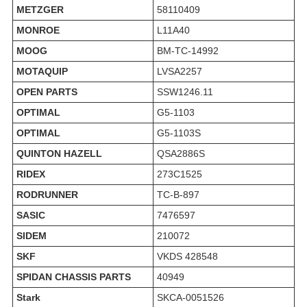
METZGER
58110409
MONROE
L11A40
MOOG
BM-TC-14992
MOTAQUIP
LVSA2257
OPEN PARTS
SSW1246.11
OPTIMAL
G5-1103
OPTIMAL
G5-1103S
QUINTON HAZELL
QSA2886S
RIDEX
273C1525
RODRUNNER
TC-B-897
SASIC
7476597
SIDEM
210072
SKF
VKDS 428548
SPIDAN CHASSIS PARTS
40949
Stark
SKCA-0051526