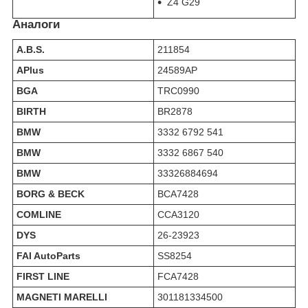
Z4 G29
Аналоги
A.B.S.
211854
APlus
24589AP
BGA
TRC0990
BIRTH
BR2878
BMW
3332 6792 541
BMW
3332 6867 540
BMW
33326884694
BORG & BECK
BCA7428
COMLINE
CCA3120
DYS
26-23923
FAI AutoParts
SS8254
FIRST LINE
FCA7428
MAGNETI MARELLI
301181334500