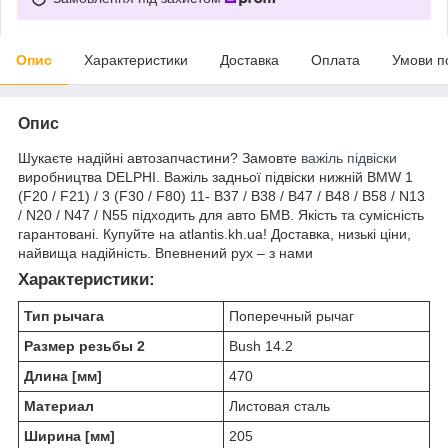
Опис
Характеристики
Доставка
Оплата
Умови п
Опис
Шукаєте надійні автозапчастини? Замовте
важіль підвіски
виробництва DELPHI. Важіль задньої підвіски нижній BMW 1
(F20 / F21) / 3 (F30 / F80) 11- B37 / B38 / B47 / B48 / B58 / N13
/ N20 / N47 / N55 підходить для авто БМВ. Якість та сумісність
гарантовані. Купуйте на atlantis.kh.ua! Доставка, низькі ціни,
найвища надійність. Впевнений рух – з нами
Характеристики:
Тип рычага
Поперечный рычаг
Размер резьбы 2
Bush 14.2
Длина [мм]
470
Материал
Листовая сталь
Ширина [мм]
205