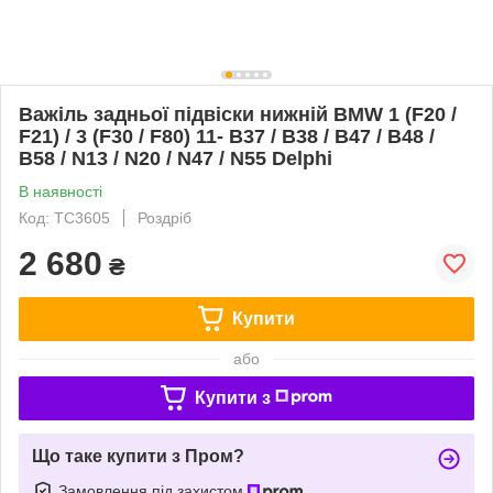
Важіль задньої підвіски нижній BMW 1 (F20 /
F21) / 3 (F30 / F80) 11- B37 / B38 / B47 / B48 /
B58 / N13 / N20 / N47 / N55 Delphi
В наявності
Код: TC3605
Роздріб
2 680
₴
Купити
або
Купити з
Що таке купити з Пром?
Замовлення під захистом