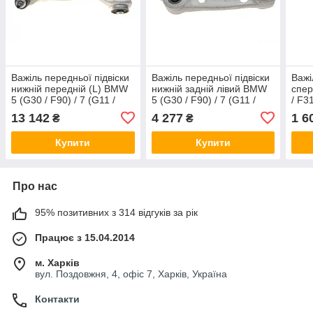
Важіль передньої підвіски
Важіль передньої підвіски
Важі
нижній передній (L) BMW
нижній задній лівий BMW
спер
5 (G30 / F90) / 7 (G11 /
5 (G30 / F90) / 7 (G11 /
/ F31
G12) 15- B48 / B57 / B58 /
G12) 15- B48 / B57 / B58 /
F36)
13 142
4 277
1 6
₴
₴
N63 BMW 31106861157
N63 Febi Bilstein 183615
N57
Купити
Купити
Про нас
95% позитивних з 314 відгуків за рік
Працює з 15.04.2014
м. Харків
вул. Поздовжня, 4, офіс 7, Харків, Україна
Контакти