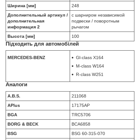
Ширина [мм]
248
Дополнительный артикул /
c шарниром независимой
дополнительная
подвески / поворотным
информация 2
рычагом
Высота [мм]
100
Підходить для автомобілей
MERCEDES-BENZ
Gl-class X164
M-class W164
R-class W251
Аналоги
A.B.S.
211068
APlus
17175AP
BGA
TRC5706
BORG & BECK
BCA6858
BSG
BSG 60-315-070