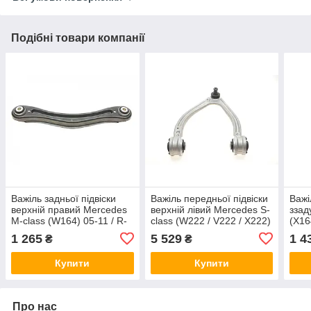
Подібні товари компанії
Важіль задньої підвіски
Важіль передньої підвіски
Важі
верхній правий Mercedes
верхній лівий Mercedes S-
ззад
M-class (W164) 05-11 / R-
class (W222 / V222 / X222)
(X16
class (W251) / GL-class
13- Febi Bilstein 182235
(W16
1 265
5 529
1 4
₴
₴
(X164) 05-14 Asmetal
174
30MR4791
Купити
Купити
Про нас