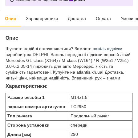
Опис
Характеристики
Доставка
Оплата
Умови п
Опис
Шукаєте надійні автозапчастини? Замовте
важіль підвіски
виробництва DELPHI. Важіль передньої підвіски верхній лівий
Mercedes GL-class (X164) / M-class (W164) / R (W251 / V251)
3.0-6.2 05-14 підходить для авто Мерседес. Якість та
сумісність гарантовані. Купуйте на atlantis.kh.ua! Доставка,
низькі ціни, найвища надійність. Впевнений рух – з нами
Характеристики:
Размер резьбы 1
M14x1.5
парные номера артикулов
TC2950
Тип рычага
Продольный рычаг
Сторона установки
спереди
Длина [мм]
290