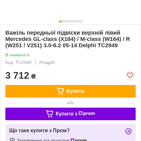
Важіль передньої підвіски верхній лівий
Mercedes GL-class (X164) / M-class (W164) / R
(W251 / V251) 3.0-6.2 05-14 Delphi TC2949
В наявності
Код: TC2949
Роздріб
3 712
₴
Купити
або
Купити з
Що таке купити з Пром?
Замовлення під захистом