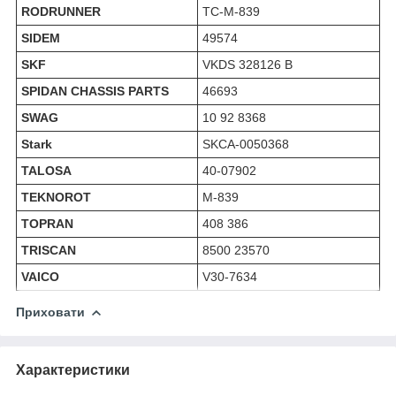
RODRUNNER
TC-M-839
SIDEM
49574
SKF
VKDS 328126 B
SPIDAN CHASSIS PARTS
46693
SWAG
10 92 8368
Stark
SKCA-0050368
TALOSA
40-07902
TEKNOROT
M-839
TOPRAN
408 386
TRISCAN
8500 23570
VAICO
V30-7634
Приховати
Характеристики