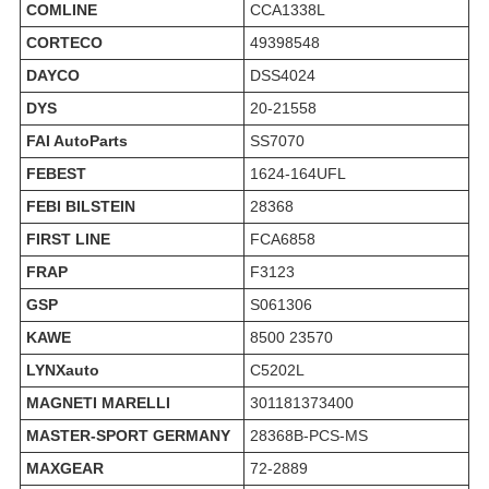
COMLINE
CCA1338L
CORTECO
49398548
DAYCO
DSS4024
DYS
20-21558
FAI AutoParts
SS7070
FEBEST
1624-164UFL
FEBI BILSTEIN
28368
FIRST LINE
FCA6858
FRAP
F3123
GSP
S061306
KAWE
8500 23570
LYNXauto
C5202L
MAGNETI MARELLI
301181373400
MASTER-SPORT GERMANY
28368B-PCS-MS
MAXGEAR
72-2889