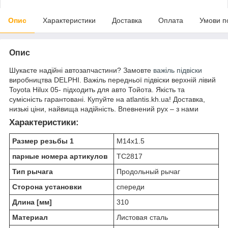
Опис
Характеристики
Доставка
Оплата
Умови п
Опис
Шукаєте надійні автозапчастини? Замовте
важіль підвіски
виробництва DELPHI. Важіль передньої підвіски верхній лівий
Toyota Hilux 05- підходить для авто Тойота. Якість та
сумісність гарантовані. Купуйте на atlantis.kh.ua! Доставка,
низькі ціни, найвища надійність. Впевнений рух – з нами
Характеристики:
Размер резьбы 1
M14x1.5
парные номера артикулов
TC2817
Тип рычага
Продольный рычаг
Сторона установки
спереди
Длина [мм]
310
Материал
Листовая сталь