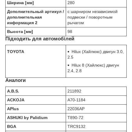
Ширина [мм]
280
Дополнительный артикул /
c шарниром независимой
дополнительная
подвески / поворотным
информация 2
рычагом
Высота [мм]
98
Підходить для автомобілей
TOYOTA
Hilux (Хайлюкс) двигун 3.0,
2.5
Hilux 8 (Хайлюкс) двигун
2.4, 2.8
Аналоги
A.B.S.
211892
ACKOJA
A70-1184
APlus
22036AP
ASHUKI by Palidium
T890-72
BGA
TRC9132