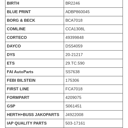
BIRTH
BR2246
BLUE PRINT
ADBP860045
BORG & BECK
BCA7018
COMLINE
CCA1308L
CORTECO
49399848
DAYCO
DSS4059
DYS
20-21217
ETS
29.TC.590
FAI AutoParts
SS7638
FEBI BILSTEIN
175306
FIRST LINE
FCA7018
FORMPART
4209075
GSP
S061451
HERTH+BUSS JAKOPARTS
J4922008
IAP QUALITY PARTS
503-17161