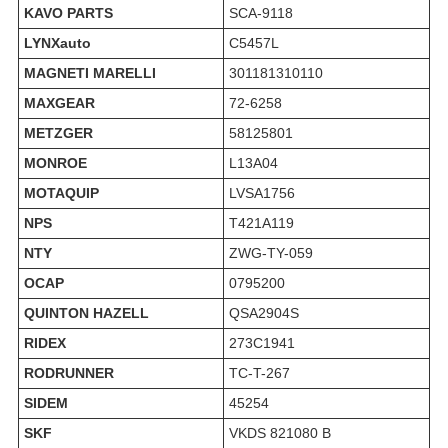
KAVO PARTS
SCA-9118
LYNXauto
C5457L
MAGNETI MARELLI
301181310110
MAXGEAR
72-6258
METZGER
58125801
MONROE
L13A04
MOTAQUIP
LVSA1756
NPS
T421A119
NTY
ZWG-TY-059
OCAP
0795200
QUINTON HAZELL
QSA2904S
RIDEX
273C1941
RODRUNNER
TC-T-267
SIDEM
45254
SKF
VKDS 821080 B