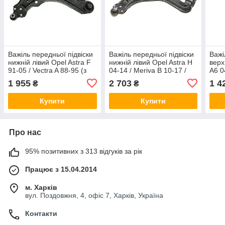
Важіль передньої підвіски
Важіль передньої підвіски
Важі
нижній лівий Opel Astra F
нижній лівий Opel Astra H
верх
91-05 / Vectra A 88-95 (з
04-14 / Meriva B 10-17 /
A6 0
кульовою) Delphi TC648
Zafira B 05-15 (з
Phae
1 955
2 703
1 4
₴
₴
кульовою) Delphi TC1376
TC1
Купити
Купити
Про нас
95% позитивних з 313 відгуків за рік
Працює з 15.04.2014
м. Харків
вул. Поздовжня, 4, офіс 7, Харків, Україна
Контакти