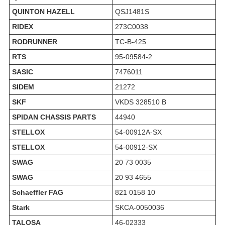
QUINTON HAZELL
QSJ1481S
RIDEX
273C0038
RODRUNNER
TC-B-425
RTS
95-09584-2
SASIC
7476011
SIDEM
21272
SKF
VKDS 328510 B
SPIDAN CHASSIS PARTS
44940
STELLOX
54-00912A-SX
STELLOX
54-00912-SX
SWAG
20 73 0035
SWAG
20 93 4655
Schaeffler FAG
821 0158 10
Stark
SKCA-0050036
TALOSA
46-02333