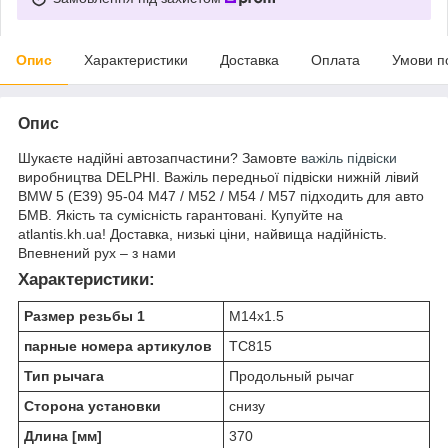
Опис
Характеристики
Доставка
Оплата
Умови п
Опис
Шукаєте надійні автозапчастини? Замовте
важіль підвіски
виробництва DELPHI. Важіль передньої підвіски нижній лівий
BMW 5 (E39) 95-04 M47 / M52 / M54 / M57 підходить для авто
БМВ. Якість та сумісність гарантовані. Купуйте на
atlantis.kh.ua! Доставка, низькі ціни, найвища надійність.
Впевнений рух – з нами
Характеристики:
Размер резьбы 1
M14x1.5
парные номера артикулов
TC815
Тип рычага
Продольный рычаг
Сторона установки
снизу
Длина [мм]
370