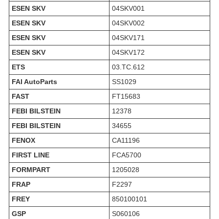
ESEN SKV
04SKV001
ESEN SKV
04SKV002
ESEN SKV
04SKV171
ESEN SKV
04SKV172
ETS
03.TC.612
FAI AutoParts
SS1029
FAST
FT15683
FEBI BILSTEIN
12378
FEBI BILSTEIN
34655
FENOX
CA11196
FIRST LINE
FCA5700
FORMPART
1205028
FRAP
F2297
FREY
850100101
GSP
S060106