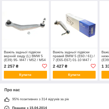
Важіль задньої підвіски
Важіль задньої підвіски
Важі
верхній ззаду (L) BMW 5
правий BMW 5 (E60 / 61) /
нижн
(E39) 95- M47 / M52 / M54
7 (E65-E67) 01-10 M47 /
(E39
/ M57 / M62 / N52 Delphi
M54 / M57 / N43 / N47 /
M54 
2 257
2 427
1 3
₴
₴
TC957
N52 / N62 Delphi TC2953
23B
Купити
Купити
Про нас
95% позитивних з 314 відгуків за рік
Працює з 15.04.2014