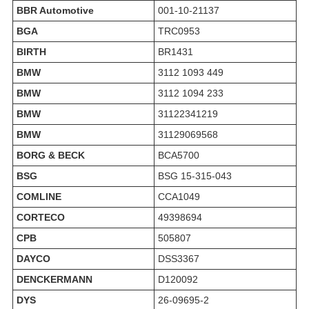
BBR Automotive
001-10-21137
BGA
TRC0953
BIRTH
BR1431
BMW
3112 1093 449
BMW
3112 1094 233
BMW
31122341219
BMW
31129069568
BORG & BECK
BCA5700
BSG
BSG 15-315-043
COMLINE
CCA1049
CORTECO
49398694
CPB
505807
DAYCO
DSS3367
DENCKERMANN
D120092
DYS
26-09695-2