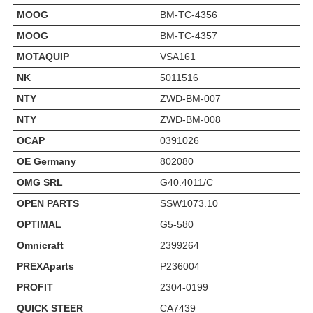
MOOG
BM-TC-4356
MOOG
BM-TC-4357
MOTAQUIP
VSA161
NK
5011516
NTY
ZWD-BM-007
NTY
ZWD-BM-008
OCAP
0391026
OE Germany
802080
OMG SRL
G40.4011/C
OPEN PARTS
SSW1073.10
OPTIMAL
G5-580
Omnicraft
2399264
PREXAparts
P236004
PROFIT
2304-0199
QUICK STEER
CA7439