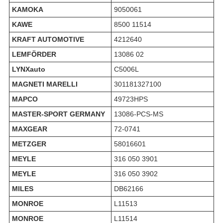
KAMOKA
9050061
KAWE
8500 11514
KRAFT AUTOMOTIVE
4212640
LEMFÖRDER
13086 02
LYNXauto
C5006L
MAGNETI MARELLI
301181327100
MAPCO
49723HPS
MASTER-SPORT GERMANY
13086-PCS-MS
MAXGEAR
72-0741
METZGER
58016601
MEYLE
316 050 3901
MEYLE
316 050 3902
MILES
DB62166
MONROE
L11513
MONROE
L11514