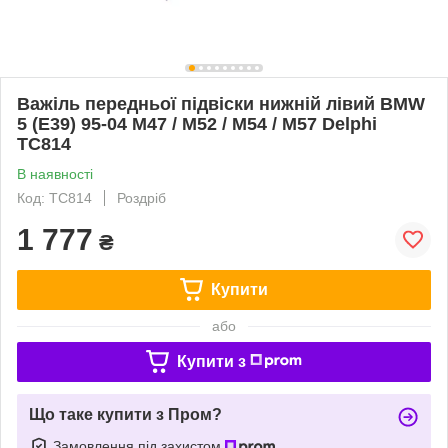
Важіль передньої підвіски нижній лівий BMW
5 (E39) 95-04 M47 / M52 / M54 / M57 Delphi
TC814
В наявності
Код: TC814
Роздріб
1 777
₴
Купити
або
Купити з
Що таке купити з Пром?
Замовлення під захистом