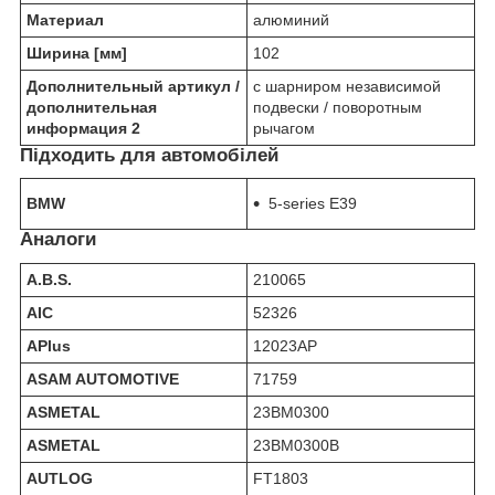
Материал
алюминий
Ширина [мм]
102
Дополнительный артикул /
c шарниром независимой
дополнительная
подвески / поворотным
информация 2
рычагом
Підходить для автомобілей
BMW
5-series E39
Аналоги
A.B.S.
210065
AIC
52326
APlus
12023AP
ASAM AUTOMOTIVE
71759
ASMETAL
23BM0300
ASMETAL
23BM0300B
AUTLOG
FT1803