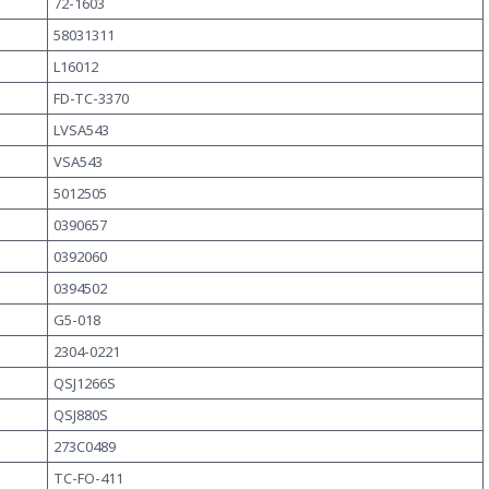
72-1603
58031311
L16012
FD-TC-3370
LVSA543
VSA543
5012505
0390657
0392060
0394502
G5-018
2304-0221
QSJ1266S
QSJ880S
273C0489
TC-FO-411