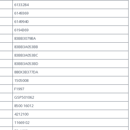
6133284
6149369
6149940
6194369
83BB3079BA
83BB3A053BB
83BB3A053BC
83BB3A053BD
880X3B377DA
1505008
F1997
GSP501062
8500 16012
4212100
11669 02