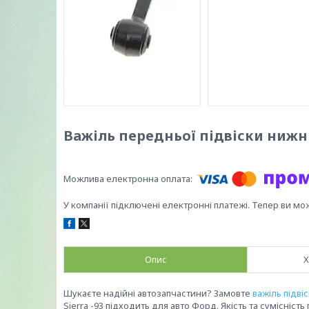
Важіль передньої підвіски нижній 
У компанії підключені електронні платежі. Тепер ви мо
Опис
Х
Шукаєте надійні автозапчастини? Замовте
важіль підві
Sierra -93 підходить для авто Форд. Якість та сумісність 