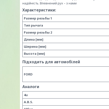
надійність. Впевнений рух – з нами
Характеристики:
Размер резьбы 1
Тип рычага
Размер резьбы 2
Длина [мм]
Ширина [мм]
Высота [мм]
Підходить для автомобілей
FORD
Аналоги
4u
A.B.S.