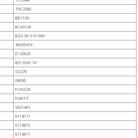
11534AP
TRC2385
BR1138
BCA5526
BSG 30-310-069
49399419
D120023
821 0241 10
SS229
08095
FCA5526
FL907-F
5021461
6114117
6114615
6114617