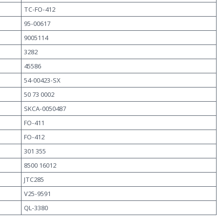
TC-FO-412
95-00617
9005114
3282
45586
54-00423-SX
50 73 0002
SKCA-0050487
FO-411
FO-412
301 355
8500 16012
JTC285
V25-9591
QL-3380