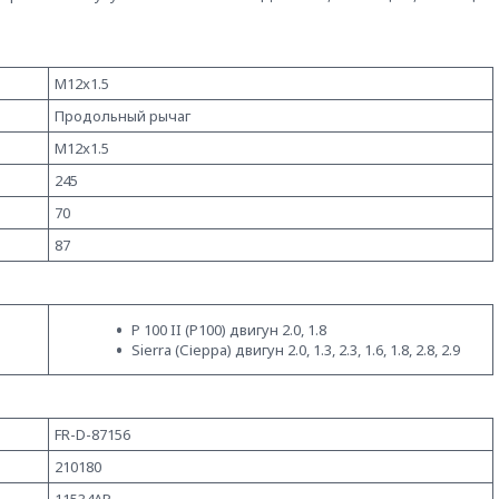
M12x1.5
Продольный рычаг
M12x1.5
245
70
87
P 100 II (Р100) двигун 2.0, 1.8
Sierra (Сіерра) двигун 2.0, 1.3, 2.3, 1.6, 1.8, 2.8, 2.9
FR-D-87156
210180