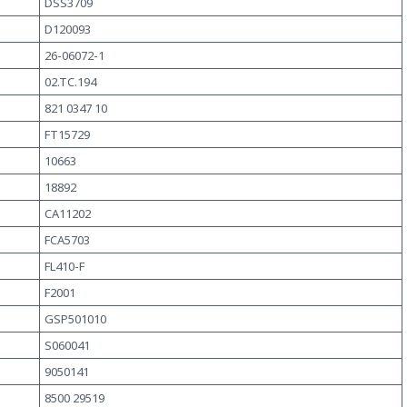
DSS3709
D120093
26-06072-1
02.TC.194
821 0347 10
FT15729
10663
18892
CA11202
FCA5703
FL410-F
F2001
GSP501010
S060041
9050141
8500 29519