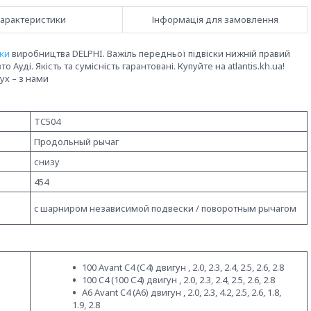
арактеристики
Інформація для замовлення
ски
виробництва DELPHI. Важіль передньої підвіски нижній правий
о Ауді. Якість та сумісність гарантовані. Купуйте на atlantis.kh.ua!
ух – з нами
TC504
Продольный рычаг
снизу
454
c шарниром независимой подвески / поворотным рычагом
100 Avant C4 (С4) двигун , 2.0, 2.3, 2.4, 2.5, 2.6, 2.8
100 C4 (100 С4) двигун , 2.0, 2.3, 2.4, 2.5, 2.6, 2.8
A6 Avant C4 (А6) двигун , 2.0, 2.3, 4.2, 2.5, 2.6, 1.8,
1.9, 2.8