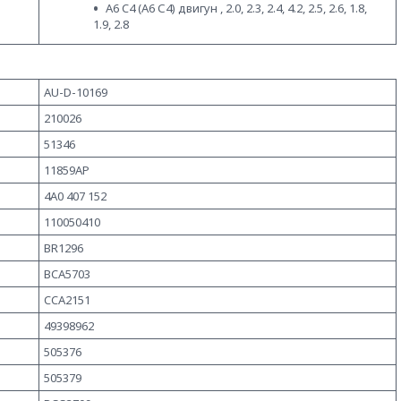
A6 C4 (А6 С4) двигун , 2.0, 2.3, 2.4, 4.2, 2.5, 2.6, 1.8,
1.9, 2.8
AU-D-10169
210026
51346
11859AP
4A0 407 152
110050410
BR1296
BCA5703
CCA2151
49398962
505376
505379