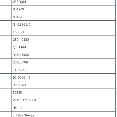
0382064
801740
801741
G40.3992/C
G5-521
2304-0180
QSJ1344S
RH04-0007
273C0409
TC-A-211
95-05961-1
9005160
37385
VKDS 321039 B
46944
54-00748A-SX