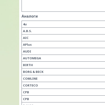
Аналоги
4u
A.B.S.
AIC
APlus
AUDI
AUTOMEGA
BIRTH
BORG & BECK
COMLINE
CORTECO
CPB
CPB