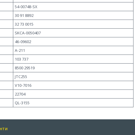
54-00748-SX
30 91 8892
32 73 0015
SKCA-0050407
46-09602
A-211
103 737
8500 29519
JTC255
V10-7016
22704
QL-3155
нти