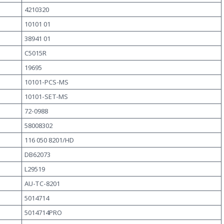
4210320
10101 01
38941 01
C5015R
19695
10101-PCS-MS
10101-SET-MS
72-0988
58008302
116 050 8201/HD
DB62073
L29519
AU-TC-8201
5014714
5014714PRO