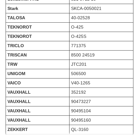
Stark
SKCA-0050021
TALOSA
40-02528
TEKNOROT
O-425
TEKNOROT
O-425S
TRICLO
771375
TRISCAN
8500 24519
TRW
JTC201
UNIGOM
506500
VAICO
V40-1265
VAUXHALL
352192
VAUXHALL
90473227
VAUXHALL
90495104
VAUXHALL
90495160
ZEKKERT
QL-3160