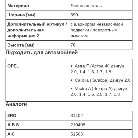
Материал
Листовая сталь
Ширина [мм]
390
Дополнительный артикул /
c шарниром независимой
дополнительная
подвески / поворотным
информация 2
рычагом
Высота [мм]
78
Підходить для автомобілей
OPEL
Astra F (Астра Ф) двигун
2.0, 1.4, 1.6, 1.7, 1.8
Calibra (Калібра) двигун 2.0
Vectra A (Вектра А) двигун ,
2.0, 1.4, 1.6, 2.5, 1.7, 1.8
Аналоги
3RG
31402
A.B.S.
210408
AIC
51563