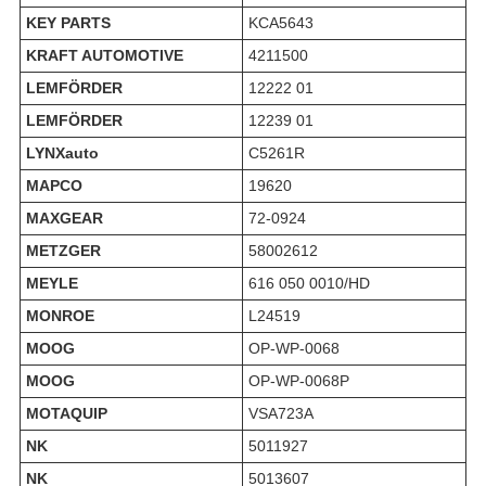
KEY PARTS
KCA5643
KRAFT AUTOMOTIVE
4211500
LEMFÖRDER
12222 01
LEMFÖRDER
12239 01
LYNXauto
C5261R
MAPCO
19620
MAXGEAR
72-0924
METZGER
58002612
MEYLE
616 050 0010/HD
MONROE
L24519
MOOG
OP-WP-0068
MOOG
OP-WP-0068P
MOTAQUIP
VSA723A
NK
5011927
NK
5013607