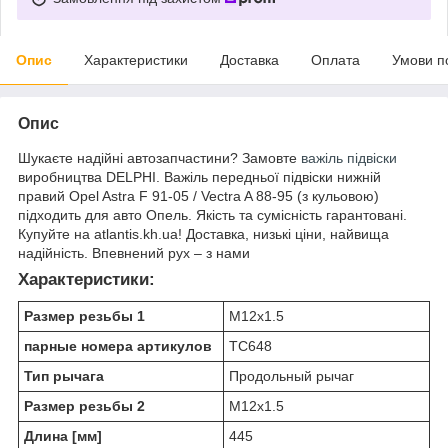
Опис
Характеристики
Доставка
Оплата
Умови п
Опис
Шукаєте надійні автозапчастини? Замовте
важіль підвіски
виробництва DELPHI. Важіль передньої підвіски нижній
правий Opel Astra F 91-05 / Vectra A 88-95 (з кульовою)
підходить для авто Опель. Якість та сумісність гарантовані.
Купуйте на atlantis.kh.ua! Доставка, низькі ціни, найвища
надійність. Впевнений рух – з нами
Характеристики:
Размер резьбы 1
M12x1.5
парные номера артикулов
TC648
Тип рычага
Продольный рычаг
Размер резьбы 2
M12x1.5
Длина [мм]
445