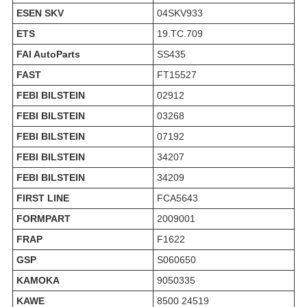
ESEN SKV
04SKV933
ETS
19.TC.709
FAI AutoParts
SS435
FAST
FT15527
FEBI BILSTEIN
02912
FEBI BILSTEIN
03268
FEBI BILSTEIN
07192
FEBI BILSTEIN
34207
FEBI BILSTEIN
34209
FIRST LINE
FCA5643
FORMPART
2009001
FRAP
F1622
GSP
S060650
KAMOKA
9050335
KAWE
8500 24519