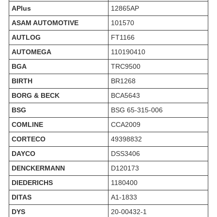
APlus
12865AP
ASAM AUTOMOTIVE
101570
AUTLOG
FT1166
AUTOMEGA
110190410
BGA
TRC9500
BIRTH
BR1268
BORG & BECK
BCA5643
BSG
BSG 65-315-006
COMLINE
CCA2009
CORTECO
49398832
DAYCO
DSS3406
DENCKERMANN
D120173
DIEDERICHS
1180400
DITAS
A1-1833
DYS
20-00432-1