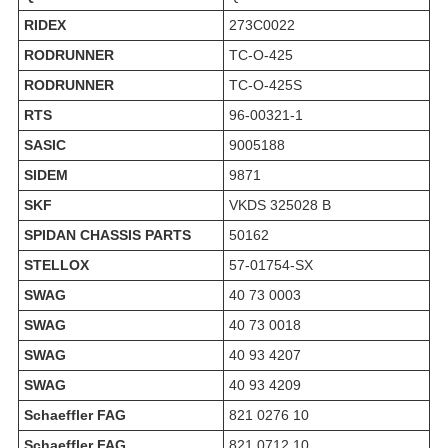
RIDEX
273C0022
RODRUNNER
TC-O-425
RODRUNNER
TC-O-425S
RTS
96-00321-1
SASIC
9005188
SIDEM
9871
SKF
VKDS 325028 B
SPIDAN CHASSIS PARTS
50162
STELLOX
57-01754-SX
SWAG
40 73 0003
SWAG
40 73 0018
SWAG
40 93 4207
SWAG
40 93 4209
Schaeffler FAG
821 0276 10
Schaeffler FAG
821 0712 10