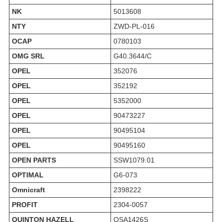
NK
5013608
NTY
ZWD-PL-016
OCAP
0780103
OMG SRL
G40.3644/C
OPEL
352076
OPEL
352192
OPEL
5352000
OPEL
90473227
OPEL
90495104
OPEL
90495160
OPEN PARTS
SSW1079.01
OPTIMAL
G6-073
Omnicraft
2398222
PROFIT
2304-0057
QUINTON HAZELL
QSA1426S