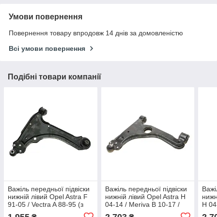
Умови повернення
Повернення товару впродовж 14 днів за домовленістю
Всі умови повернення
Подібні товари компанії
Важіль передньої підвіски
Важіль передньої підвіски
Важі
нижній лівий Opel Astra F
нижній лівий Opel Astra H
нижн
91-05 / Vectra A 88-95 (з
04-14 / Meriva B 10-17 /
H 04
кульовою) Delphi TC648
Zafira B 05-15 (з
Zafi
1 955
2 703
2 7