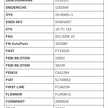
DENCKERMANN
D120137
DIEDERICHS
1182500
DYS
20-00491-1
ESEN SKV
04SKV007
ETS
19.TC.724
FAG
821 0294 10
FAI AutoParts
SS2380
FAST
FT15520
FEBI BILSTEIN
23002
FEBI BILSTEIN
34228
FENOX
CA11264
FIAT
51748652
FIRST LINE
FCA6339
FLENNOR
FL0936-G
FORMPART
2009026