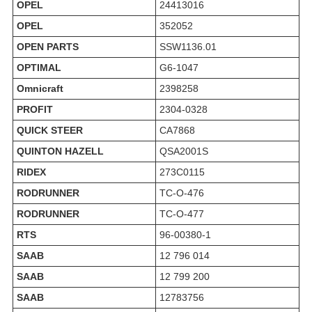
OPEL
24413016
OPEL
352052
OPEN PARTS
SSW1136.01
OPTIMAL
G6-1047
Omnicraft
2398258
PROFIT
2304-0328
QUICK STEER
CA7868
QUINTON HAZELL
QSA2001S
RIDEX
273C0115
RODRUNNER
TC-O-476
RODRUNNER
TC-O-477
RTS
96-00380-1
SAAB
12 796 014
SAAB
12 799 200
SAAB
12783756