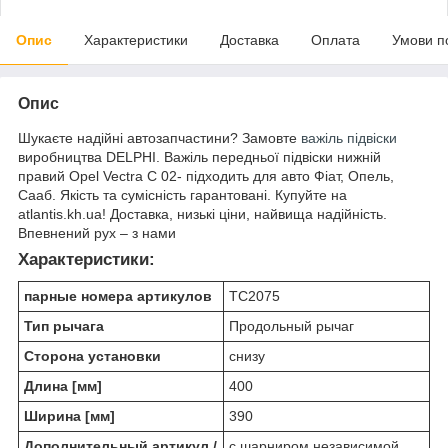
Опис
Характеристики
Доставка
Оплата
Умови п
Опис
Шукаєте надійні автозапчастини? Замовте
важіль підвіски
виробництва DELPHI. Важіль передньої підвіски нижній
правий Opel Vectra C 02- підходить для авто Фіат, Опель,
Сааб. Якість та сумісність гарантовані. Купуйте на
atlantis.kh.ua! Доставка, низькі ціни, найвища надійність.
Впевнений рух – з нами
Характеристики:
парные номера артикулов
TC2075
Тип рычага
Продольный рычаг
Сторона установки
снизу
Длина [мм]
400
Ширина [мм]
390
Дополнительный артикул /
c шарниром независимой