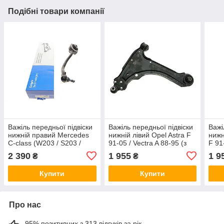
Подібні товари компанії
Важіль передньої підвіски
Важіль передньої підвіски
Важі
нижній правий Mercedes
нижній лівий Opel Astra F
нижн
C-class (W203 / S203 /
91-05 / Vectra A 88-95 (з
F 91
CL203) 00-11 Delphi
кульовою) Delphi TC648
куль
2 390
1 955
1 9
₴
₴
TC1282
Купити
Купити
Про нас
95% позитивних з 313 відгуків за рік