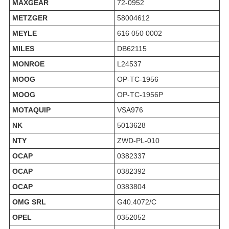
MAXGEAR
72-0952
METZGER
58004612
MEYLE
616 050 0002
MILES
DB62115
MONROE
L24537
MOOG
OP-TC-1956
MOOG
OP-TC-1956P
MOTAQUIP
VSA976
NK
5013628
NTY
ZWD-PL-010
OCAP
0382337
OCAP
0382392
OCAP
0383804
OMG SRL
G40.4072/C
OPEL
0352052