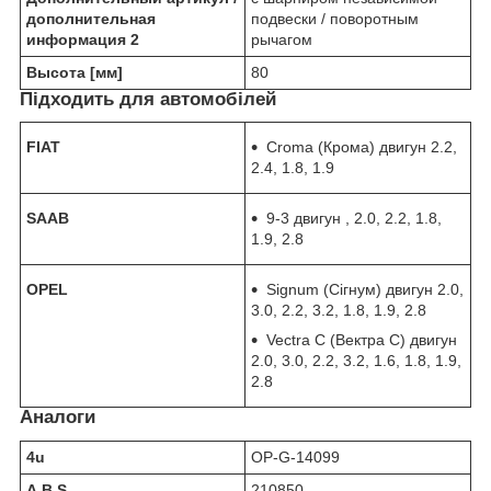
дополнительная
подвески / поворотным
информация 2
рычагом
Высота [мм]
80
Підходить для автомобілей
FIAT
Croma (Крома) двигун 2.2,
2.4, 1.8, 1.9
SAAB
9-3 двигун , 2.0, 2.2, 1.8,
1.9, 2.8
OPEL
Signum (Сігнум) двигун 2.0,
3.0, 2.2, 3.2, 1.8, 1.9, 2.8
Vectra C (Вектра С) двигун
2.0, 3.0, 2.2, 3.2, 1.6, 1.8, 1.9,
2.8
Аналоги
4u
OP-G-14099
A.B.S.
210850