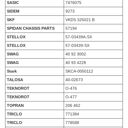
SASIC
7476075
SIDEM
9273
SKF
VKDS 325021 B
SPIDAN CHASSIS PARTS
57194
STELLOX
57-03439A-SX
STELLOX
57-03439-SX
SWAG
40 92 3002
SWAG
40 93 4228
Stark
SKCA-0050112
TALOSA
40-02673
TEKNOROT
O-476
TEKNOROT
O-477
TOPRAN
206 462
TRICLO
771384
TRICLO
778588