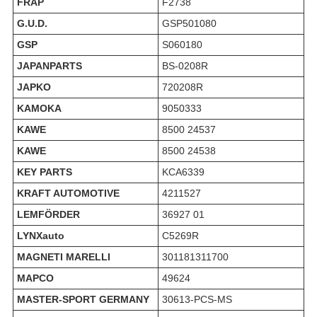
FRAP
F2738
G.U.D.
GSP501080
GSP
S060180
JAPANPARTS
BS-0208R
JAPKO
720208R
KAMOKA
9050333
KAWE
8500 24537
KAWE
8500 24538
KEY PARTS
KCA6339
KRAFT AUTOMOTIVE
4211527
LEMFÖRDER
36927 01
LYNXauto
C5269R
MAGNETI MARELLI
301181311700
MAPCO
49624
MASTER-SPORT GERMANY
30613-PCS-MS