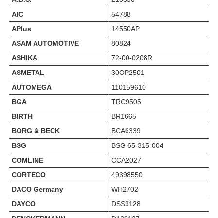
AIC
54788
APlus
14550AP
ASAM AUTOMOTIVE
80824
ASHIKA
72-00-0208R
ASMETAL
30OP2501
AUTOMEGA
110159610
BGA
TRC9505
BIRTH
BR1665
BORG & BECK
BCA6339
BSG
BSG 65-315-004
COMLINE
CCA2027
CORTECO
49398550
DACO Germany
WH2702
DAYCO
DSS3128