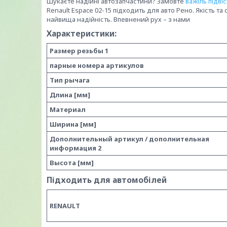
Шукаєте надійні автозапчастини? Замовте
важіль підві
Renault Espace 02-15 підходить для авто Рено. Якість та с
найвища надійність. Впевнений рух – з нами
Характеристики:
Размер резьбы 1
парные номера артикулов
Тип рычага
Длина [мм]
Материал
Ширина [мм]
Дополнительный артикул / дополнительная
информация 2
Высота [мм]
Підходить для автомобілей
RENAULT