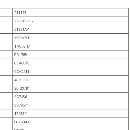
211175
233-01-302
21891AP
30RN0519
TRC7347
BR1785
BCA6840
CCA2211
49399913
20-20791
SS7456
SS7457
172552
FCA6840