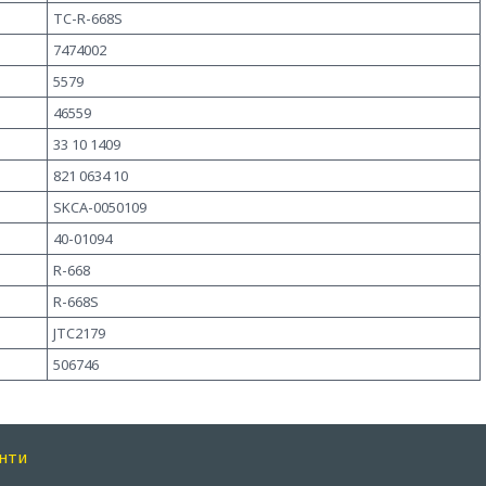
TC-R-668S
7474002
5579
46559
33 10 1409
821 0634 10
SKCA-0050109
40-01094
R-668
R-668S
JTC2179
506746
нти