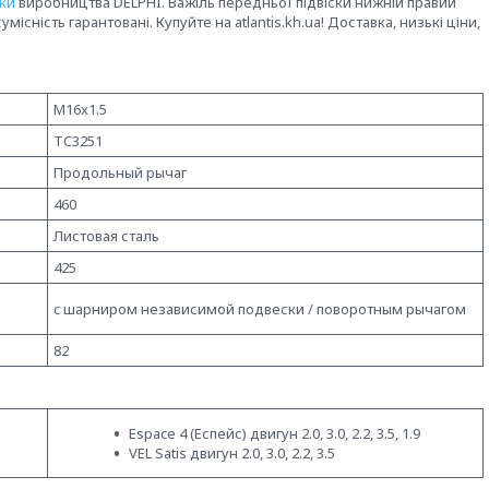
ски
виробництва DELPHI. Важіль передньої підвіски нижній правий
умісність гарантовані. Купуйте на atlantis.kh.ua! Доставка, низькі ціни,
M16x1.5
TC3251
Продольный рычаг
460
Листовая сталь
425
c шарниром независимой подвески / поворотным рычагом
82
Espace 4 (Еспейс) двигун 2.0, 3.0, 2.2, 3.5, 1.9
VEL Satis двигун 2.0, 3.0, 2.2, 3.5