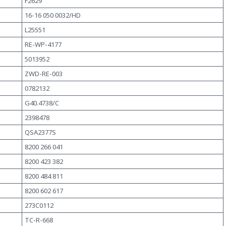
F2629
16-16 050 0032/HD
L25551
RE-WP-4177
5013952
ZWD-RE-003
0782132
G40.4738/C
2398478
QSA2377S
8200 266 041
8200 423 382
8200 484 811
8200 602 617
273C0112
TC-R-668