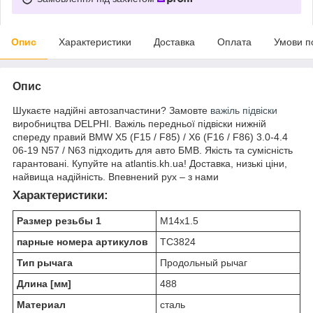
Опис
Характеристики
Доставка
Оплата
Умови п
Опис
Шукаєте надійні автозапчастини? Замовте
важіль підвіски
виробництва DELPHI. Важіль передньої підвіски нижній
спереду правий BMW X5 (F15 / F85) / X6 (F16 / F86) 3.0-4.4
06-19 N57 / N63 підходить для авто БМВ. Якість та сумісність
гарантовані. Купуйте на atlantis.kh.ua! Доставка, низькі ціни,
найвища надійність. Впевнений рух – з нами
Характеристики:
Размер резьбы 1
M14x1.5
парные номера артикулов
TC3824
Тип рычага
Продольный рычаг
Длина [мм]
488
Материал
сталь