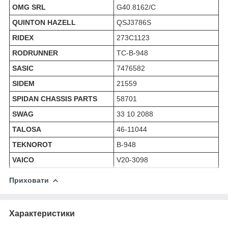
OMG SRL
G40.8162/C
QUINTON HAZELL
QSJ3786S
RIDEX
273C1123
RODRUNNER
TC-B-948
SASIC
7476582
SIDEM
21559
SPIDAN CHASSIS PARTS
58701
SWAG
33 10 2088
TALOSA
46-11044
TEKNOROT
B-948
VAICO
V20-3098
Приховати
Характеристики