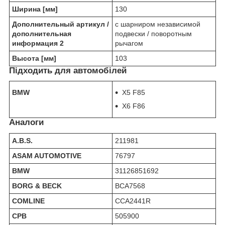
Ширина [мм]
130
Дополнительный артикул /
c шарниром независимой
дополнительная
подвески / поворотным
информация 2
рычагом
Высота [мм]
103
Підходить для автомобілей
BMW
X5 F85
X6 F86
Аналоги
A.B.S.
211981
ASAM AUTOMOTIVE
76797
BMW
31126851692
BORG & BECK
BCA7568
COMLINE
CCA2441R
CPB
505900