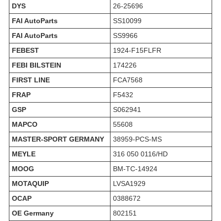
DYS
26-25696
FAI AutoParts
SS10099
FAI AutoParts
SS9966
FEBEST
1924-F15FLFR
FEBI BILSTEIN
174226
FIRST LINE
FCA7568
FRAP
F5432
GSP
S062941
MAPCO
55608
MASTER-SPORT GERMANY
38959-PCS-MS
MEYLE
316 050 0116/HD
MOOG
BM-TC-14924
MOTAQUIP
LVSA1929
OCAP
0388672
OE Germany
802151