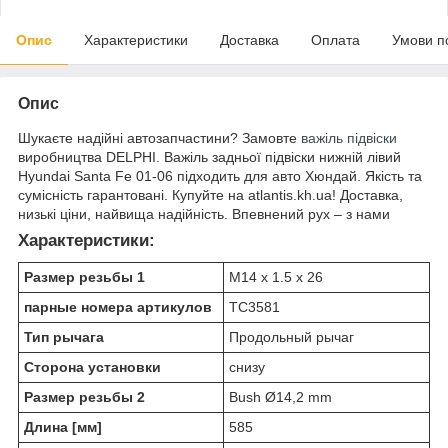
Опис
Характеристики
Доставка
Оплата
Умови п
Опис
Шукаєте надійні автозапчастини? Замовте
важіль підвіски
виробництва DELPHI. Важіль задньої підвіски нижній лівий
Hyundai Santa Fe 01-06 підходить для авто Хюндай. Якість та
сумісність гарантовані. Купуйте на atlantis.kh.ua! Доставка,
низькі ціни, найвища надійність. Впевнений рух – з нами
Характеристики:
Размер резьбы 1
M14 x 1.5 x 26
парные номера артикулов
TC3581
Тип рычага
Продольный рычаг
Сторона установки
снизу
Размер резьбы 2
Bush Ø14,2 mm
Длина [мм]
585