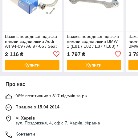
Важіль передньої підвіски
Важіль передньої підвіски
Важі
нижній задній лівий Audi
нижній задній лівий BMW
нижн
A4 94-09 / A6 97-05 / Seat
1 (E81 / E82 / E87 / E88) /
BMW 
Exeo 08-13 / VW Passat
3 (E90-E93) 04-13 / X1
(F16
2 116
1 797
3 7
₴
₴
00-05 Delphi TC769
(E84) 09-15 Delphi TC1476
N63)
Купити
Купити
Про нас
96% позитивних з 317 відгуків за рік
Працює з 15.04.2014
м. Харків
вул. Поздовжня, 4, офіс 7, Харків, Україна
Контакти