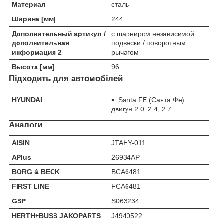
Материал
сталь
Ширина [мм]
244
Дополнительный артикул /
c шарниром независимой
дополнительная
подвески / поворотным
информация 2
рычагом
Высота [мм]
96
Підходить для автомобілей
HYUNDAI
Santa FE (Санта Фе)
двигун 2.0, 2.4, 2.7
Аналоги
AISIN
JTAHY-011
APlus
26934AP
BORG & BECK
BCA6481
FIRST LINE
FCA6481
GSP
S063234
HERTH+BUSS JAKOPARTS
J4940522