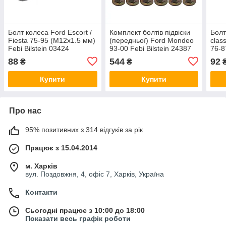
Болт колеса Ford Escort /
Комплект болтів підвіски
Болт
Fiesta 75-95 (M12x1.5 мм)
(передньої) Ford Mondeo
clas
Febi Bilstein 03424
93-00 Febi Bilstein 24387
76-8
комп
88
544
92
₴
₴
159
Купити
Купити
Про нас
95% позитивних з 314 відгуків за рік
Працює з 15.04.2014
м. Харків
вул. Поздовжня, 4, офіс 7, Харків, Україна
Контакти
Сьогодні працює з 10:00 до 18:00
Показати весь графік роботи