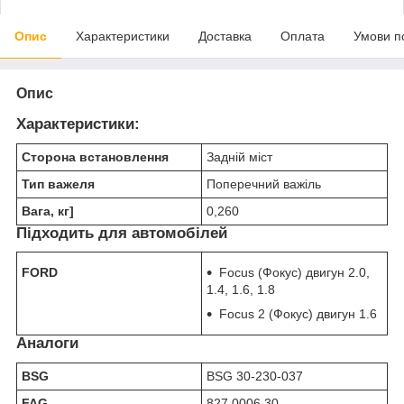
Опис
Характеристики
Доставка
Оплата
Умови п
Опис
Характеристики:
Сторона встановлення
Задній міст
Тип важеля
Поперечний важіль
Вага, кг]
0,260
Підходить для автомобілей
FORD
Focus (Фокус) двигун 2.0,
1.4, 1.6, 1.8
Focus 2 (Фокус) двигун 1.6
Аналоги
BSG
BSG 30-230-037
FAG
827 0006 30