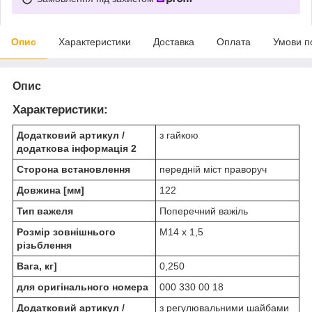
Опис
Характеристики
Доставка
Оплата
Умови п
Опис
Характеристики:
Додатковий артикул /
з гайкою
додаткова інформація 2
Сторона встановлення
передній міст праворуч
Довжина [мм]
122
Тип важеля
Поперечний важіль
Розмір зовнішнього
М14 х 1,5
різьблення
Вага, кг]
0,250
для оригінального номера
000 330 00 18
Додатковий артикул /
з регулювальними шайбами