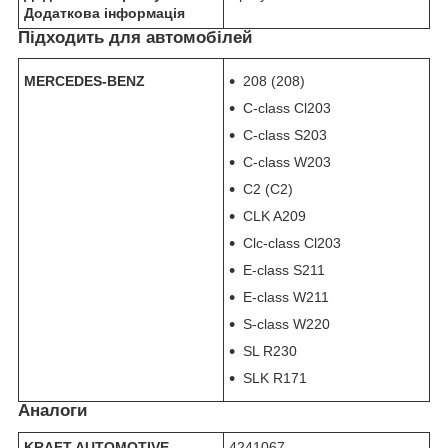
Додаткова інформація
Підходить для автомобілей
MERCEDES-BENZ
208 (208)
C-class Cl203
C-class S203
C-class W203
C2 (С2)
CLK A209
Clc-class Cl203
E-class S211
E-class W211
S-class W220
SL R230
SLK R171
Аналоги
KRAFT AUTOMOTIVE
4241067