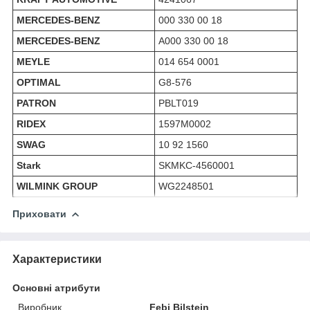
MERCEDES-BENZ
000 330 00 18
MERCEDES-BENZ
A000 330 00 18
MEYLE
014 654 0001
OPTIMAL
G8-576
PATRON
PBLT019
RIDEX
1597M0002
SWAG
10 92 1560
Stark
SKMKC-4560001
WILMINK GROUP
WG2248501
Приховати
Характеристики
Основні атрибути
Виробник
Febi Bilstein