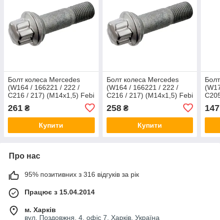
Болт колеса Mercedes
Болт колеса Mercedes
Болт
(W164 / 166221 / 222 /
(W164 / 166221 / 222 /
(W17
C216 / 217) (M14x1,5) Febi
C216 / 217) (M14x1,5) Febi
C205
Bilstein 46672
Bilstein 29196
46 м
261
258
147
₴
₴
Купити
Купити
Про нас
95% позитивних з 316 відгуків за рік
Працює з 15.04.2014
м. Харків
вул. Поздовжня, 4, офіс 7, Харків, Україна