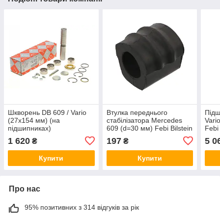
Шкворень DB 609 / Vario
Втулка переднього
Підш
(27x154 мм) (на
стабілізатора Mercedes
Vari
підшипниках)
609 (d=30 мм) Febi Bilstein
Febi
(6683300019) Rotweiss
08661
1 620
197
5 0
₴
₴
RW33028
Купити
Купити
Про нас
95% позитивних з 314 відгуків за рік