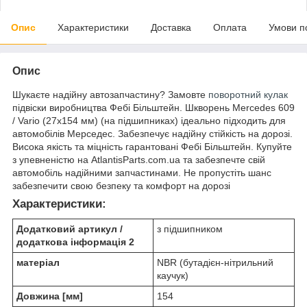
Опис
Характеристики
Доставка
Оплата
Умови п
Опис
Шукаєте надійну автозапчастину? Замовте
поворотний кулак
підвіски виробництва Фебі Більштейн. Шкворень Mercedes 609
/ Vario (27x154 мм) (на підшипниках) ідеально підходить для
автомобілів Мерседес. Забезпечує надійну стійкість на дорозі.
Висока якість та міцність гарантовані Фебі Більштейн. Купуйте
з упевненістю на AtlantisParts.com.ua та забезпечте свій
автомобіль надійними запчастинами. Не пропустіть шанс
забезпечити свою безпеку та комфорт на дорозі
Характеристики:
Додатковий артикул /
з підшипником
додаткова інформація 2
матеріал
NBR (бутадієн-нітрильний
каучук)
Довжина [мм]
154