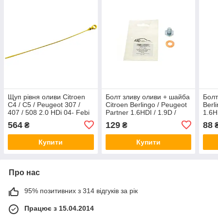
Щуп рівня оливи Citroen
Болт зливу оливи + шайба
Болт
C4 / C5 / Peugeot 307 /
Citroen Berlingo / Peugeot
Berl
407 / 508 2.0 HDi 04- Febi
Partner 1.6HDI / 1.9D /
1.6H
Bilstein 100432
2.0HDI 98- (M10x1,25) AIC
(M10
564
129
88
₴
₴
56422
382
Купити
Купити
Про нас
95% позитивних з 314 відгуків за рік
Працює з 15.04.2014