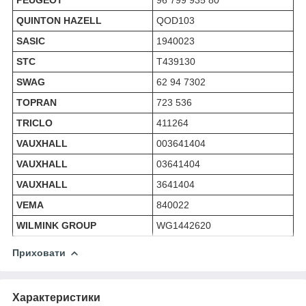
PEUGEOT
96 799 935 80
QUINTON HAZELL
QOD103
SASIC
1940023
STC
T439130
SWAG
62 94 7302
TOPRAN
723 536
TRICLO
411264
VAUXHALL
003641404
VAUXHALL
03641404
VAUXHALL
3641404
VEMA
840022
WILMINK GROUP
WG1442620
Приховати
Характеристики