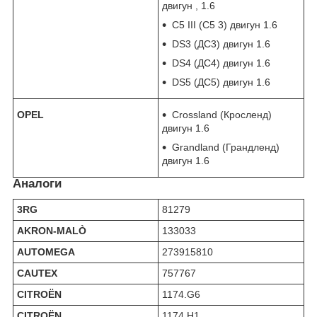
двигун , 1.6
C5 III (С5 3) двигун 1.6
DS3 (ДС3) двигун 1.6
DS4 (ДС4) двигун 1.6
DS5 (ДС5) двигун 1.6
OPEL
Crossland (Кросленд)
двигун 1.6
Grandland (Грандленд)
двигун 1.6
Аналоги
3RG
81279
AKRON-MALÒ
133033
AUTOMEGA
273915810
CAUTEX
757767
CITROËN
1174.G6
CITROËN
1174.H1