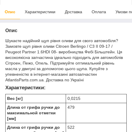
Опис
Характеристики
Доставка
Оплата
Умови п
Опис
Шукаєте надійний щуп рівня оливи для свого автомобіля?
Замовте щуп рівня оливи Citroen Berlingo / C3 II 09-17 /
Peugeot Partner 1.6HDI 08- виробництва Фебі Більштейн. Ця
високоякісна запчастина ідеально підходить для автомобілів
Сітроен, Пежо, Опель. Підтримуйте оптимальний рівень
масла у двигуні за допомогою цього щупа. Купуйте з
упевненістю в інтернет-магазині автозапчастин
AtlantisParts.com.ua. Доставка по Україні
Характеристики:
Вес [кг]
0,0215
Длина от грифа ручки до
479
максимальной отметки
[мм]
Длина от грифа ручки до
522