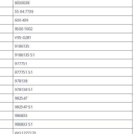
8030038
55 94 7739
600 439
9500 1002
V95-0281
9186135
9186135 S1
977751
977751 S1
978138
978138 S1
982547
982547 S1
986833
986833 S1
WG1227170