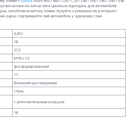
ву оливи +
шайба
Volvo 850 / 960 / C30 / C70 / S40 / S60 / S80 / S90 / V40
н. Ця високоякісна запчастина ідеально підходить для автомобілів
на, запобігаючи витоку оливи. Купуйте з упевненістю в інтернет-
ямо зараз і підтримуйте свій автомобіль у чудовому стані
0,052
18
27,5
M18 x 1,5
фосфорированный
17
Внешний шестигранник
сталь
с уплотнительным кольцом
18