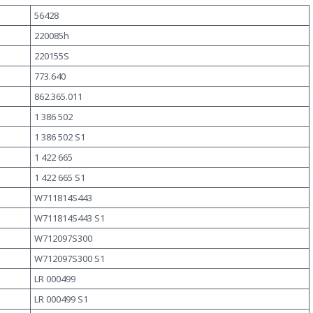
56428
220085h
220155S
773.640
862.365.011
1 386 502
1 386 502 S1
1 422 665
1 422 665 S1
W711814S443
W711814S443 S1
W712097S300
W712097S300 S1
LR 000499
LR 000499 S1