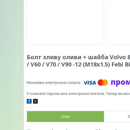
Болт зливу оливи + шайба Volvo 850 /
/ V60 / V70 / V90 -12 (M18x1.5) Febi B
У компанії підключені електронні платежі. Тепер ви мо
Опис
Х