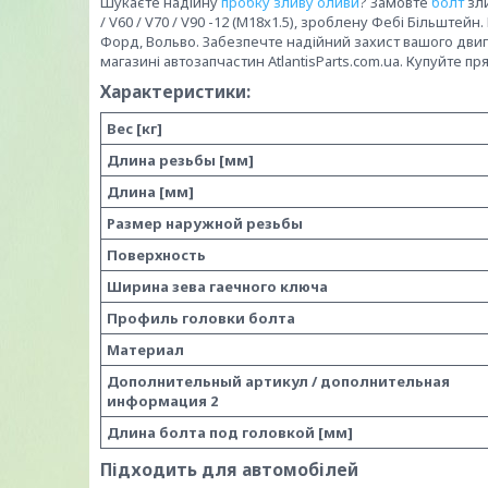
Шукаєте надійну
пробку зливу оливи
? Замовте
болт
зли
/ V60 / V70 / V90 -12 (M18x1.5), зроблену Фебі Більштей
Форд, Вольво. Забезпечте надійний захист вашого двигу
магазині автозапчастин AtlantisParts.com.ua. Купуйте пр
Характеристики:
Вес [кг]
Длина резьбы [мм]
Длина [мм]
Размер наружной резьбы
Поверхность
Ширина зева гаечного ключа
Профиль головки болта
Материал
Дополнительный артикул / дополнительная
информация 2
Длина болта под головкой [мм]
Підходить для автомобілей