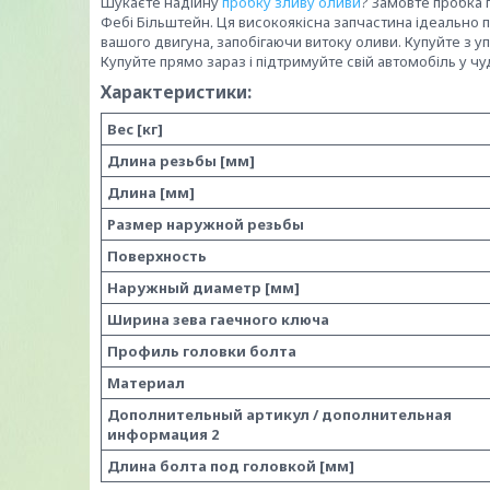
Шукаєте надійну
пробку зливу оливи
? Замовте пробка п
Фебі Більштейн. Ця високоякісна запчастина ідеально 
вашого двигуна, запобігаючи витоку оливи. Купуйте з уп
Купуйте прямо зараз і підтримуйте свій автомобіль у чу
Характеристики:
Вес [кг]
Длина резьбы [мм]
Длина [мм]
Размер наружной резьбы
Поверхность
Наружный диаметр [мм]
Ширина зева гаечного ключа
Профиль головки болта
Материал
Дополнительный артикул / дополнительная
информация 2
Длина болта под головкой [мм]