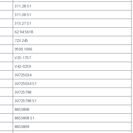
311.28 S1
311.38 S1
313.27 S1
62 94 5618
723 245
9500 1006
V25-1757
V42-0259
30725034
30725034 S1
30725798
30725798 S1
8653808
8653808 S1
8653809