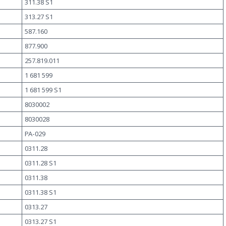
311.38 S1
313.27 S1
587.160
877.900
257.819.011
1 681 599
1 681 599 S1
8030002
8030028
PA-029
0311.28
0311.28 S1
0311.38
0311.38 S1
0313.27
0313.27 S1