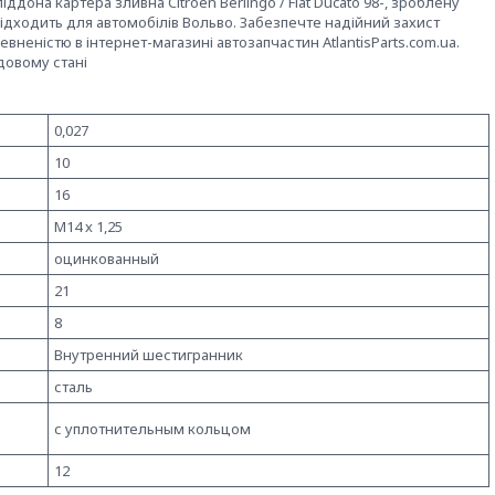
іддона картера зливна Citroen Berlingo / Fiat Ducato 98-, зроблену
підходить для автомобілів Вольво. Забезпечте надійний захист
евненістю в інтернет-магазині автозапчастин AtlantisParts.com.ua.
довому стані
0,027
10
16
M14 x 1,25
оцинкованный
21
8
Внутренний шестигранник
сталь
с уплотнительным кольцом
12