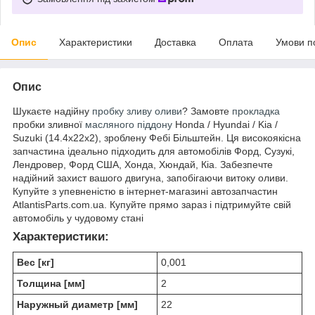
Опис
Характеристики
Доставка
Оплата
Умови п
Опис
Шукаєте надійну
пробку зливу оливи
? Замовте
прокладка
пробки зливної
масляного піддону
Honda / Hyundai / Kia /
Suzuki (14.4x22x2), зроблену Фебі Більштейн. Ця високоякісна
запчастина ідеально підходить для автомобілів Форд, Сузукі,
Лендровер, Форд США, Хонда, Хюндай, Кіа. Забезпечте
надійний захист вашого двигуна, запобігаючи витоку оливи.
Купуйте з упевненістю в інтернет-магазині автозапчастин
AtlantisParts.com.ua. Купуйте прямо зараз і підтримуйте свій
автомобіль у чудовому стані
Характеристики:
Вес [кг]
0,001
Толщина [мм]
2
Наружный диаметр [мм]
22