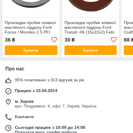
Прокладка пробки зливної
Прокладка пробки зливної
Прок
масляного піддону Ford
масляного піддону Ford
масл
Focus / Mondeo 2.5 PFI
Transit -06 (15x22x2) Febi
Craft
04-14 (18x24x1.5) Febi
Bilstein 05597
(11.
36
30
88
₴
₴
Bilstein 22149
Bils
Купити
Купити
Про нас
95% позитивних з 313 відгуків за рік
Працює з 15.04.2014
м. Харків
вул. Поздовжня, 4, офіс 7, Харків, Україна
Контакти
Сьогодні працює з 10:00 до 14:00
Показати весь графік роботи