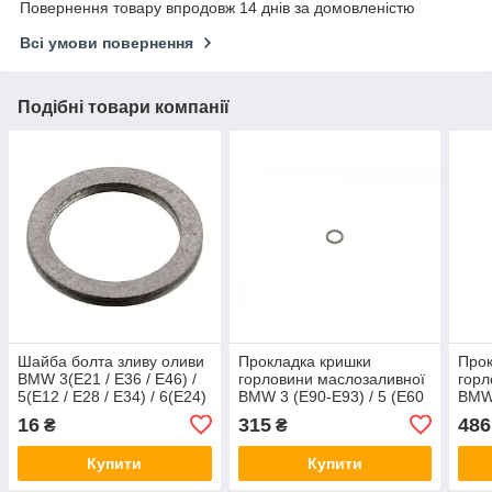
Повернення товару впродовж 14 днів за домовленістю
Всі умови повернення
Подібні товари компанії
Шайба болта зливу оливи
Прокладка кришки
Прок
BMW 3(E21 / E36 / E46) /
горловини маслозаливної
горл
5(E12 / E28 / E34) / 6(E24)
BMW 3 (E90-E93) / 5 (E60
BMW 
/ 7(E23) 1.6-3.8 -06
/ E61) / X3 (E83) / X5 (E70
(E65
16
315
486
₴
₴
(12x15.5x1.5) Febi Bilstein
/ F15) 07- N47 BMW
N43 
13627807006
BMW
Купити
Купити