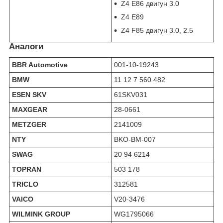
Z4 E86 двигун 3.0
Z4 E89
Z4 F85 двигун 3.0, 2.5
Аналоги
BBR Automotive
001-10-19243
BMW
11 12 7 560 482
ESEN SKV
61SKV031
MAXGEAR
28-0661
METZGER
2141009
NTY
BKO-BM-007
SWAG
20 94 6214
TOPRAN
503 178
TRICLO
312581
VAICO
V20-3476
WILMINK GROUP
WG1795066