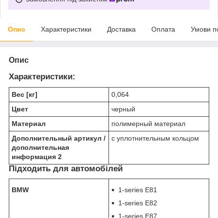
Опис
Характеристики
Доставка
Оплата
Умови п
Опис
Характеристики:
Вес [кг]
0,064
Цвет
черный
Материал
полимерный материал
Дополнительный артикул /
с уплотнительным кольцом
дополнительная
информация 2
Підходить для автомобілей
BMW
1-series E81
1-series E82
1-series E87