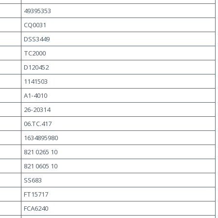
49395353
CQ0031
DSS3449
TC2000
D120452
1141503
A1-4010
26-20314
06.TC.417
1634895980
821 0265 10
821 0605 10
SS683
FT15717
FCA6240