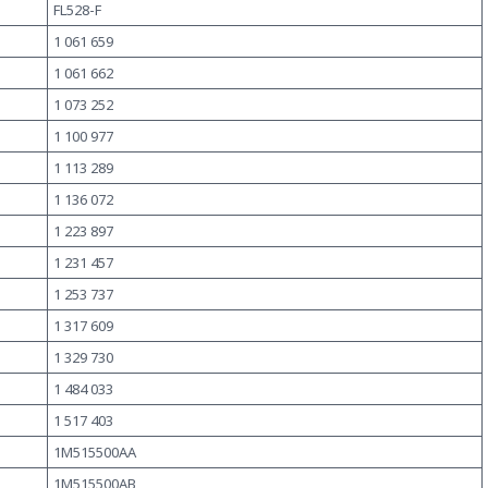
FL528-F
1 061 659
1 061 662
1 073 252
1 100 977
1 113 289
1 136 072
1 223 897
1 231 457
1 253 737
1 317 609
1 329 730
1 484 033
1 517 403
1M515500AA
1M515500AB