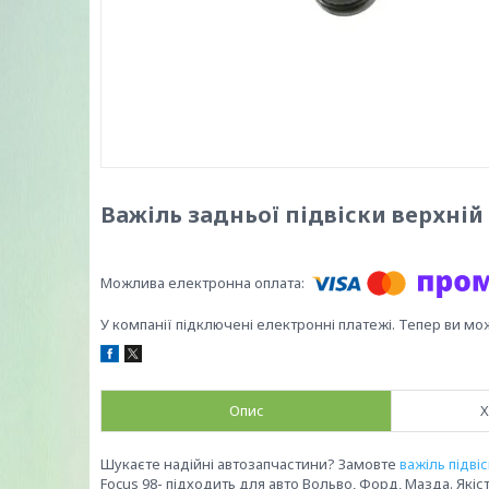
Важіль задньої підвіски верхній Fo
У компанії підключені електронні платежі. Тепер ви мо
Опис
Х
Шукаєте надійні автозапчастини? Замовте
важіль підві
Focus 98- підходить для авто Вольво, Форд, Мазда. Якість