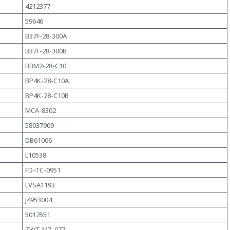
4212377
59646
B37F-28-300A
B37F-28-300B
BBM2-28-C10
BP4K-28-C10A
BP4K-28-C10B
MCA-8302
58037909
DB61006
L10538
FD-TC-0951
LVSA1193
J4953004
5012551
ZWT-MZ-077