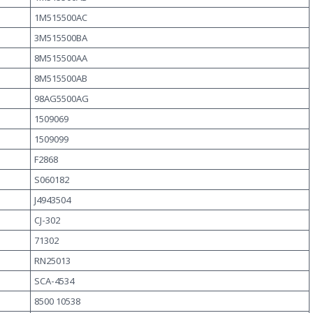
1M515500AC
3M515500BA
8M515500AA
8M515500AB
98AG5500AG
1509069
1509099
F2868
S060182
J4943504
CJ-302
71302
RN25013
SCA-4534
8500 10538