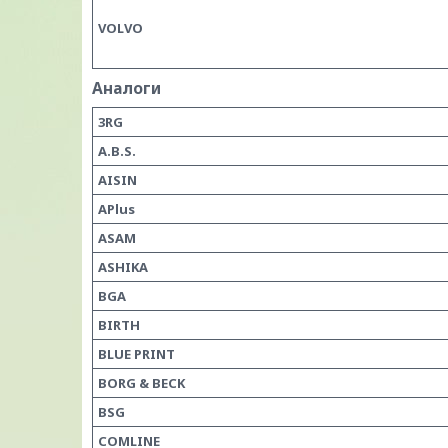
VOLVO
Аналоги
3RG
A.B.S.
AISIN
APlus
ASAM
ASHIKA
BGA
BIRTH
BLUE PRINT
BORG & BECK
BSG
COMLINE