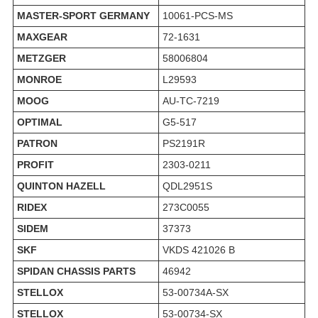
MASTER-SPORT GERMANY
10061-PCS-MS
MAXGEAR
72-1631
METZGER
58006804
MONROE
L29593
MOOG
AU-TC-7219
OPTIMAL
G5-517
PATRON
PS2191R
PROFIT
2303-0211
QUINTON HAZELL
QDL2951S
RIDEX
273C0055
SIDEM
37373
SKF
VKDS 421026 B
SPIDAN CHASSIS PARTS
46942
STELLOX
53-00734A-SX
STELLOX
53-00734-SX