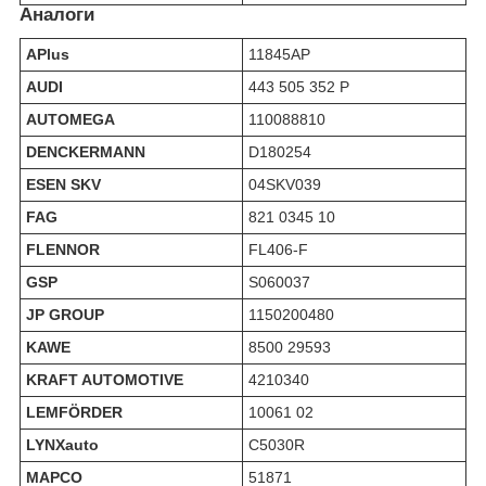
Аналоги
APlus
11845AP
AUDI
443 505 352 P
AUTOMEGA
110088810
DENCKERMANN
D180254
ESEN SKV
04SKV039
FAG
821 0345 10
FLENNOR
FL406-F
GSP
S060037
JP GROUP
1150200480
KAWE
8500 29593
KRAFT AUTOMOTIVE
4210340
LEMFÖRDER
10061 02
LYNXauto
C5030R
MAPCO
51871