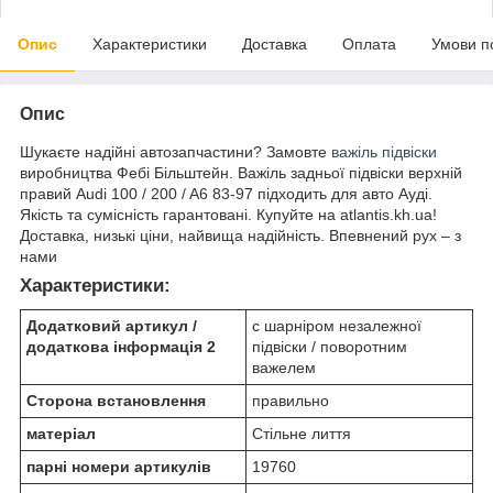
Опис
Характеристики
Доставка
Оплата
Умови п
Опис
Шукаєте надійні автозапчастини? Замовте
важіль підвіски
виробництва Фебі Більштейн. Важіль задньої підвіски верхній
правий Audi 100 / 200 / A6 83-97 підходить для авто Ауді.
Якість та сумісність гарантовані. Купуйте на atlantis.kh.ua!
Доставка, низькі ціни, найвища надійність. Впевнений рух – з
нами
Характеристики:
Додатковий артикул /
c шарніром незалежної
додаткова інформація 2
підвіски / поворотним
важелем
Сторона встановлення
правильно
матеріал
Стільне лиття
парні номери артикулів
19760