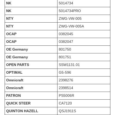
NK
5014734
NK
5014734PRO
NTY
ZWG-VW-005
NTY
ZWG-VW-005A
OCAP
0382045
OCAP
0382047
OE Germany
801750
OE Germany
801751
OPEN PARTS
SSW1131.01
OPTIMAL
G5-596
Omnicraft
2398276
Omnicraft
2398514
PATRON
PS5006R
QUICK STEER
CA7120
QUINTON HAZELL
QSJ1911S