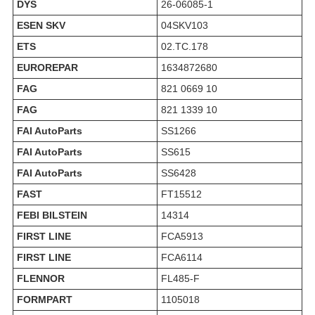
DYS
26-06085-1
ESEN SKV
04SKV103
ETS
02.TC.178
EUROREPAR
1634872680
FAG
821 0669 10
FAG
821 1339 10
FAI AutoParts
SS1266
FAI AutoParts
SS615
FAI AutoParts
SS6428
FAST
FT15512
FEBI BILSTEIN
14314
FIRST LINE
FCA5913
FIRST LINE
FCA6114
FLENNOR
FL485-F
FORMPART
1105018