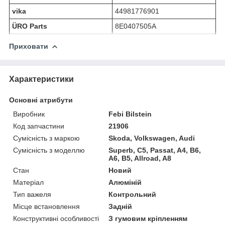
vika
44981776901
ÜRO Parts
8E0407505A
Приховати
Характеристики
Основні атрибути
Виробник
Febi Bilstein
Код запчастини
21906
Сумісність з маркою
Skoda, Volkswagen, Audi
Сумісність з моделлю
Superb, C5, Passat, A4, B6,
A6, B5, Allroad, A8
Стан
Новий
Матеріал
Алюміній
Тип важеля
Контрольний
Місце встановлення
Задній
Конструктивні особливості
З гумовим кріпленням