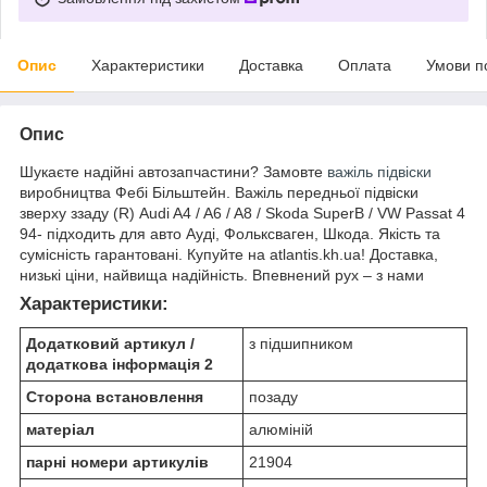
Опис
Характеристики
Доставка
Оплата
Умови п
Опис
Шукаєте надійні автозапчастини? Замовте
важіль підвіски
виробництва Фебі Більштейн. Важіль передньої підвіски
зверху ззаду (R) Audi A4 / A6 / A8 / Skoda SuperB / VW Passat 4
94- підходить для авто Ауді, Фольксваген, Шкода. Якість та
сумісність гарантовані. Купуйте на atlantis.kh.ua! Доставка,
низькі ціни, найвища надійність. Впевнений рух – з нами
Характеристики:
Додатковий артикул /
з підшипником
додаткова інформація 2
Сторона встановлення
позаду
матеріал
алюміній
парні номери артикулів
21904