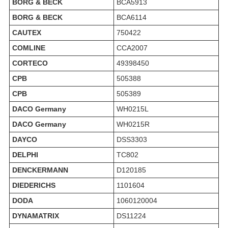
BORG & BECK
BCA5913
BORG & BECK
BCA6114
CAUTEX
750422
COMLINE
CCA2007
CORTECO
49398450
CPB
505388
CPB
505389
DACO Germany
WH0215L
DACO Germany
WH0215R
DAYCO
DSS3303
DELPHI
TC802
DENCKERMANN
D120185
DIEDERICHS
1101604
DODA
1060120004
DYNAMATRIX
DS11224