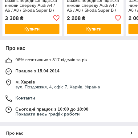
Важіль передньої підвіски
Важіль передньої підвіски
Важі
нижній спереду Audi A4 /
нижній спереду Audi A4 /
нижн
A6 / A8 / Skoda Super B /
A6 / A8 / Skoda Super B /
A6 /
VW Passat 94-08 FAG
VW Passat 1.6-4.2 94-08
VW P
3 308
2 208
2 0
₴
₴
821063210
Febi Bilstein 19932
23A
Купити
Купити
Про нас
96% позитивних з 317 відгуків за рік
Працює з 15.04.2014
м. Харків
вул. Поздовжня, 4, офіс 7, Харків, Україна
Контакти
Сьогодні працює з 10:00 до 18:00
Показати весь графік роботи
Про нас