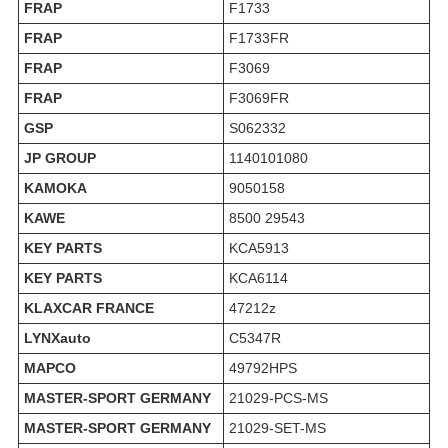
FRAP
F1733
FRAP
F1733FR
FRAP
F3069
FRAP
F3069FR
GSP
S062332
JP GROUP
1140101080
KAMOKA
9050158
KAWE
8500 29543
KEY PARTS
KCA5913
KEY PARTS
KCA6114
KLAXCAR FRANCE
47212z
LYNXauto
C5347R
MAPCO
49792HPS
MASTER-SPORT GERMANY
21029-PCS-MS
MASTER-SPORT GERMANY
21029-SET-MS