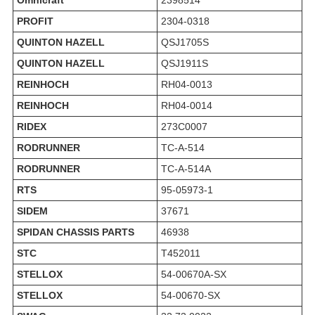
Omnicraft
2398514
PROFIT
2304-0318
QUINTON HAZELL
QSJ1705S
QUINTON HAZELL
QSJ1911S
REINHOCH
RH04-0013
REINHOCH
RH04-0014
RIDEX
273C0007
RODRUNNER
TC-A-514
RODRUNNER
TC-A-514A
RTS
95-05973-1
SIDEM
37671
SPIDAN CHASSIS PARTS
46938
STC
T452011
STELLOX
54-00670A-SX
STELLOX
54-00670-SX