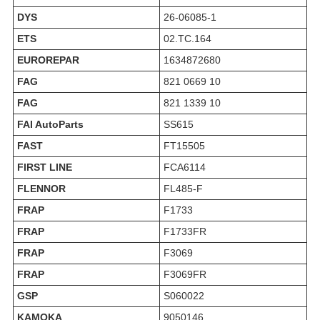
DYS
26-06085-1
ETS
02.TC.164
EUROREPAR
1634872680
FAG
821 0669 10
FAG
821 1339 10
FAI AutoParts
SS615
FAST
FT15505
FIRST LINE
FCA6114
FLENNOR
FL485-F
FRAP
F1733
FRAP
F1733FR
FRAP
F3069
FRAP
F3069FR
GSP
S060022
KAMOKA
9050146