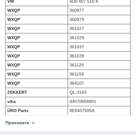
VW
4D0 407 510 K
WXQP
360977
WXQP
360979
WXQP
361027
WXQP
361029
WXQP
361037
WXQP
361039
WXQP
361129
WXQP
361159
WXQP
364107
ZEKKERT
QL-3169
vika
44070058801
ÜRO Parts
8E0407505A
Приховати