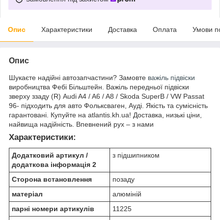
Опис
Характеристики
Доставка
Оплата
Умови п
Опис
Шукаєте надійні автозапчастини? Замовте
важіль підвіски
виробництва Фебі Більштейн. Важіль передньої підвіски
зверху ззаду (R) Audi A4 / A6 / A8 / Skoda SuperB / VW Passat
96- підходить для авто Фольксваген, Ауді. Якість та сумісність
гарантовані. Купуйте на atlantis.kh.ua! Доставка, низькі ціни,
найвища надійність. Впевнений рух – з нами
Характеристики:
Додатковий артикул /
з підшипником
додаткова інформація 2
Сторона встановлення
позаду
матеріал
алюміній
парні номери артикулів
11225