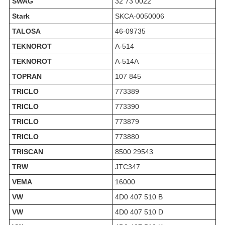
SWAG
32 73 0022
Stark
SKCA-0050006
TALOSA
46-09735
TEKNOROT
A-514
TEKNOROT
A-514A
TOPRAN
107 845
TRICLO
773389
TRICLO
773390
TRICLO
773879
TRICLO
773880
TRISCAN
8500 29543
TRW
JTC347
VEMA
16000
VW
4D0 407 510 B
VW
4D0 407 510 D