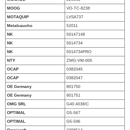
MOOG
VO-TC-8238
MOTAQUIP
LVSA737
Metalcaucho
52011
NK
50147148
NK
5014734
NK
5014734PRO
NTY
ZWG-VW-005
OCAP
0382045
OCAP
0382047
OE Germany
801750
OE Germany
801751
OMG SRL
G40.4038/C
OPTIMAL
G5-567
OPTIMAL
G5-596