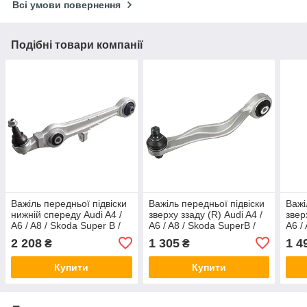
Всі умови повернення
Подібні товари компанії
Важіль передньої підвіски
Важіль передньої підвіски
Важі
нижній спереду Audi A4 /
зверху ззаду (R) Audi A4 /
звер
A6 / A8 / Skoda Super B /
A6 / A8 / Skoda SuperB /
A6 /
VW Passat 1.6-4.2 94-08
VW Passat 4 94- Febi
VW P
2 208
1 305
1 4
₴
₴
Febi Bilstein 19932
Bilstein 21906
821
Купити
Купити