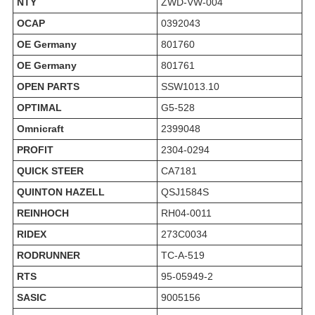
NTY
ZWD-VW-004
OCAP
0392043
OE Germany
801760
OE Germany
801761
OPEN PARTS
SSW1013.10
OPTIMAL
G5-528
Omnicraft
2399048
PROFIT
2304-0294
QUICK STEER
CA7181
QUINTON HAZELL
QSJ1584S
REINHOCH
RH04-0011
RIDEX
273C0034
RODRUNNER
TC-A-519
RTS
95-05949-2
SASIC
9005156