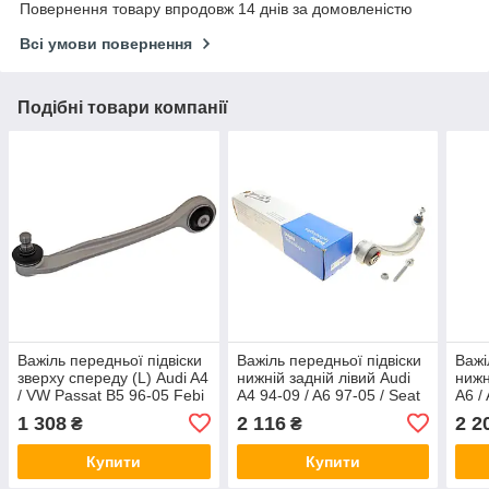
Повернення товару впродовж 14 днів за домовленістю
Всі умови повернення
Подібні товари компанії
Важіль передньої підвіски
Важіль передньої підвіски
Важі
зверху спереду (L) Audi A4
нижній задній лівий Audi
нижн
/ VW Passat B5 96-05 Febi
A4 94-09 / A6 97-05 / Seat
A6 /
Bilstein 11137
Exeo 08-13 / VW Passat
VW P
1 308
2 116
2 2
₴
₴
00-05 Delphi TC769
Febi
Купити
Купити