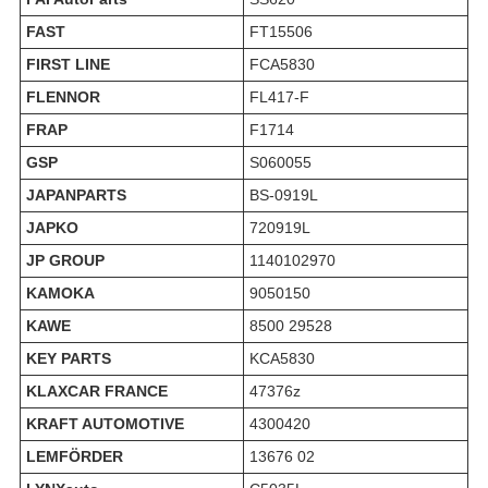
FAST
FT15506
FIRST LINE
FCA5830
FLENNOR
FL417-F
FRAP
F1714
GSP
S060055
JAPANPARTS
BS-0919L
JAPKO
720919L
JP GROUP
1140102970
KAMOKA
9050150
KAWE
8500 29528
KEY PARTS
KCA5830
KLAXCAR FRANCE
47376z
KRAFT AUTOMOTIVE
4300420
LEMFÖRDER
13676 02