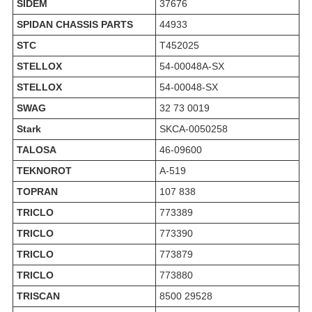
SIDEM
37676
SPIDAN CHASSIS PARTS
44933
STC
T452025
STELLOX
54-00048A-SX
STELLOX
54-00048-SX
SWAG
32 73 0019
Stark
SKCA-0050258
TALOSA
46-09600
TEKNOROT
A-519
TOPRAN
107 838
TRICLO
773389
TRICLO
773390
TRICLO
773879
TRICLO
773880
TRISCAN
8500 29528