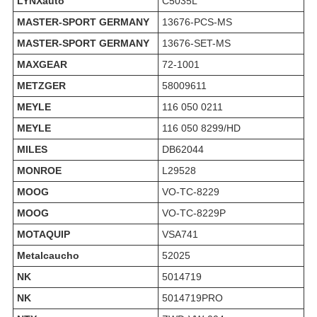
LYNXauto
C5035L
MASTER-SPORT GERMANY
13676-PCS-MS
MASTER-SPORT GERMANY
13676-SET-MS
MAXGEAR
72-1001
METZGER
58009611
MEYLE
116 050 0211
MEYLE
116 050 8299/HD
MILES
DB62044
MONROE
L29528
MOOG
VO-TC-8229
MOOG
VO-TC-8229P
MOTAQUIP
VSA741
Metalcaucho
52025
NK
5014719
NK
5014719PRO