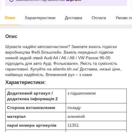
Опис
Характеристики
Доставка
Оплата
Умови п
Опис
Шукаєте надійні автозапчастини? Замовте
важіль підвіски
виробництва Фебі Більштейн. Важіль передньої підвіски
нижній задній лівий Audi A4 / A6 / A8 / VW Passat 96-05
підходить для авто Ауді, Фольксваген. Якість та сумісність
гарантовані. Купуйте на atlantis.kh.ua! Доставка, низькі ціни,
найвища надійність. Впевнений рух – з нами
Характеристики:
Додатковий артикул /
з підшипником
додаткова інформація 2
Сторона встановлення
позаду
матеріал
алюміній
парні номери артикулів
11351