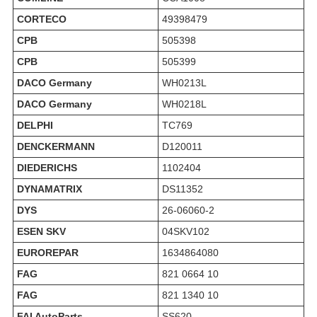
CORTECO
49398479
CPB
505398
CPB
505399
DACO Germany
WH0213L
DACO Germany
WH0218L
DELPHI
TC769
DENCKERMANN
D120011
DIEDERICHS
1102404
DYNAMATRIX
DS11352
DYS
26-06060-2
ESEN SKV
04SKV102
EUROREPAR
1634864080
FAG
821 0664 10
FAG
821 1340 10
FAI AutoParts
SS620