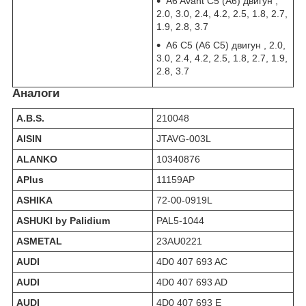
A6 Avant C5 (А6) двигун ,
2.0, 3.0, 2.4, 4.2, 2.5, 1.8, 2.7,
1.9, 2.8, 3.7
A6 C5 (А6 С5) двигун , 2.0,
3.0, 2.4, 4.2, 2.5, 1.8, 2.7, 1.9,
2.8, 3.7
Аналоги
A.B.S.
210048
AISIN
JTAVG-003L
ALANKO
10340876
APlus
11159AP
ASHIKA
72-00-0919L
ASHUKI by Palidium
PAL5-1044
ASMETAL
23AU0221
AUDI
4D0 407 693 AC
AUDI
4D0 407 693 AD
AUDI
4D0 407 693 E