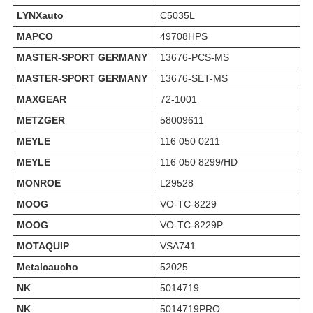
LYNXauto
C5035L
MAPCO
49708HPS
MASTER-SPORT GERMANY
13676-PCS-MS
MASTER-SPORT GERMANY
13676-SET-MS
MAXGEAR
72-1001
METZGER
58009611
MEYLE
116 050 0211
MEYLE
116 050 8299/HD
MONROE
L29528
MOOG
VO-TC-8229
MOOG
VO-TC-8229P
MOTAQUIP
VSA741
Metalcaucho
52025
NK
5014719
NK
5014719PRO