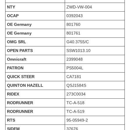
NTY
ZWD-VW-004
OCAP
0392043
OE Germany
801760
OE Germany
801761
OMG SRL
G40.3755/C
OPEN PARTS
SSW1013.10
Omnicraft
2399048
PATRON
PS5004L
QUICK STEER
CA7181
QUINTON HAZELL
QSJ1584S
RIDEX
273C0034
RODRUNNER
TC-A-518
RODRUNNER
TC-A-519
RTS
95-05949-2
SIDEM
37676