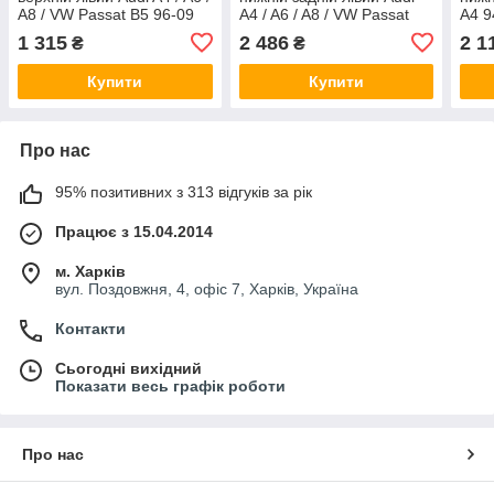
A8 / VW Passat B5 96-09
A4 / A6 / A8 / VW Passat
A4 9
Febi Bilstein 21904
96-05 Febi Bilstein 11352
Exeo
1 315
2 486
2 1
₴
₴
00-0
Купити
Купити
Про нас
95% позитивних з 313 відгуків за рік
Працює з 15.04.2014
м. Харків
вул. Поздовжня, 4, офіс 7, Харків, Україна
Контакти
Сьогодні вихідний
Показати весь графік роботи
Про нас