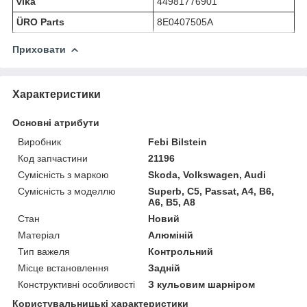
vika
44981776901
ÜRO Parts
8E0407505A
Приховати
Характеристики
Основні атрибути
Виробник
Febi Bilstein
Код запчастини
21196
Сумісність з маркою
Skoda, Volkswagen, Audi
Сумісність з моделлю
Superb, C5, Passat, A4, B6,
A6, B5, A8
Стан
Новий
Матеріал
Алюміній
Тип важеля
Контрольний
Місце встановлення
Задній
Конструктивні особливості
З кульовим шарніром
Користувальницькі характеристики