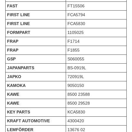
FAST
FT15506
FIRST LINE
FCA5794
FIRST LINE
FCA5830
FORMPART
1105025
FRAP
F1714
FRAP
F1855
GSP
S060055
JAPANPARTS
BS-0919L
JAPKO
720919L
KAMOKA
9050150
KAWE
8500 23588
KAWE
8500 29528
KEY PARTS
KCA5830
KRAFT AUTOMOTIVE
4300420
LEMFÖRDER
13676 02