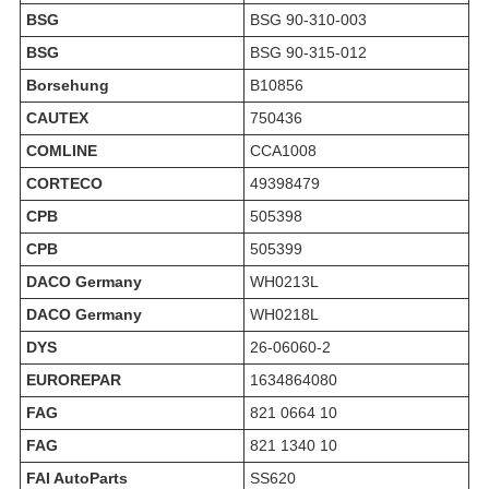
BSG
BSG 90-310-003
BSG
BSG 90-315-012
Borsehung
B10856
CAUTEX
750436
COMLINE
CCA1008
CORTECO
49398479
CPB
505398
CPB
505399
DACO Germany
WH0213L
DACO Germany
WH0218L
DYS
26-06060-2
EUROREPAR
1634864080
FAG
821 0664 10
FAG
821 1340 10
FAI AutoParts
SS620