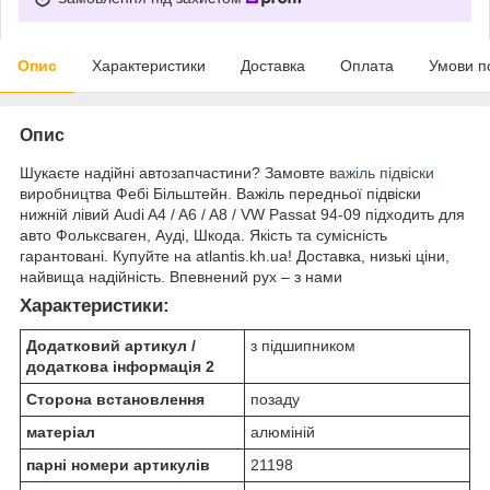
Опис
Характеристики
Доставка
Оплата
Умови п
Опис
Шукаєте надійні автозапчастини? Замовте
важіль підвіски
виробництва Фебі Більштейн. Важіль передньої підвіски
нижній лівий Audi A4 / A6 / A8 / VW Passat 94-09 підходить для
авто Фольксваген, Ауді, Шкода. Якість та сумісність
гарантовані. Купуйте на atlantis.kh.ua! Доставка, низькі ціни,
найвища надійність. Впевнений рух – з нами
Характеристики:
Додатковий артикул /
з підшипником
додаткова інформація 2
Сторона встановлення
позаду
матеріал
алюміній
парні номери артикулів
21198