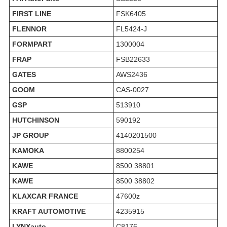
FIRST LINE
FSK6405
FLENNOR
FL5424-J
FORMPART
1300004
FRAP
FSB22633
GATES
AWS2436
GOOM
CAS-0027
GSP
513910
HUTCHINSON
590192
JP GROUP
4140201500
KAMOKA
8800254
KAWE
8500 38801
KAWE
8500 38802
KLAXCAR FRANCE
47600z
KRAFT AUTOMOTIVE
4235915
LYNXauto
C8176