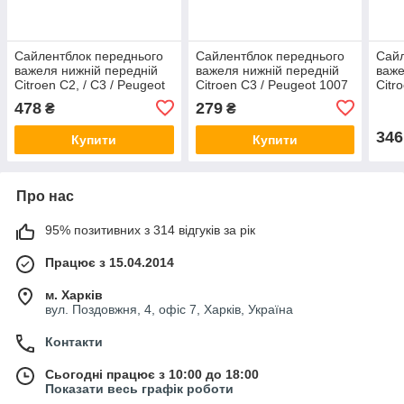
Сайлентблок переднього
Сайлентблок переднього
Сайл
важеля нижній передній
важеля нижній передній
важе
Citroen C2, / C3 / Peugeot
Citroen C3 / Peugeot 1007
Citr
1007 1.4i / 1.6 HDi 02- FAG
02- GSP 511916
1007
478
279
₴
₴
829035110
346
Купити
Купити
Про нас
95% позитивних з 314 відгуків за рік
Працює з 15.04.2014
м. Харків
вул. Поздовжня, 4, офіс 7, Харків, Україна
Контакти
Сьогодні працює з 10:00 до 18:00
Показати весь графік роботи