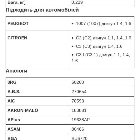
Вага, кг]
0,229
Підходить для автомобілей
PEUGEOT
1007 (1007) двигун 1.4, 1.6
CITROEN
C2 (С2) двигун 1.1, 1.4, 1.6
C3 (С3) двигун 1.4, 1.6
C3 I (С3 1) двигун 1.1, 1.4,
1.6
Аналоги
3RG
50260
A.B.S.
270654
AIC
70593
AKRON-MALÒ
183881
APlus
19638AP
ASAM
80486
BGA
BU6720