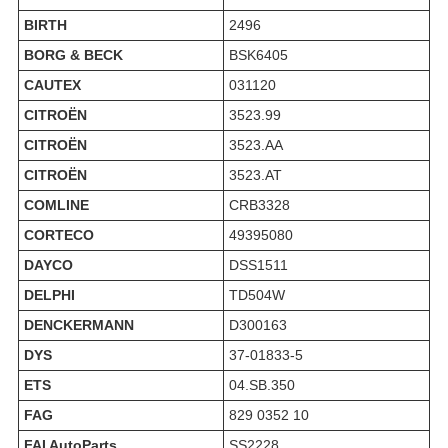
BIRTH
2496
BORG & BECK
BSK6405
CAUTEX
031120
CITROËN
3523.99
CITROËN
3523.AA
CITROËN
3523.AT
COMLINE
CRB3328
CORTECO
49395080
DAYCO
DSS1511
DELPHI
TD504W
DENCKERMANN
D300163
DYS
37-01833-5
ETS
04.SB.350
FAG
829 0352 10
FAI AutoParts
SS2228