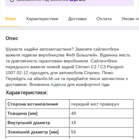
Опис
Характеристики
Доставка
Оплата
Умови п
Опис
Шукаєте надійні автозапчастини? Замовте сайлентблок
важеля підвіски виробництва Фебі Більштейн. Відмінна якість
та довговічність гарантовані виробником. Сайлентблок
переднього важеля нижній задній Citroen C2 / C3 Peugeot
1007 02-12 підходить для автомобілів Сітроен, Пежо.
Перейдіть на atlantis.kh.ua та придбайте якісні запчастини з
доставкою. Впевнена
підвіска
для комфортної їзди
Характеристики:
Сторона встановлення
передній міст праворуч
Товщина [мм]
48
Внутрішній діаметр
18
Зовнішній діаметр [мм]
56