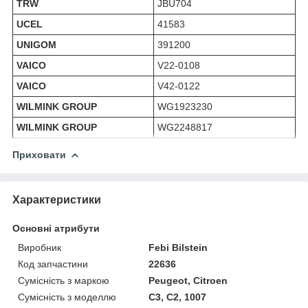
TRW
JBU704
UCEL
41583
UNIGOM
391200
VAICO
V22-0108
VAICO
V42-0122
WILMINK GROUP
WG1923230
WILMINK GROUP
WG2248817
Приховати
Характеристики
Основні атрибути
Виробник
Febi Bilstein
Код запчастини
22636
Сумісність з маркою
Peugeot, Citroen
Сумісність з моделлю
C3, C2, 1007