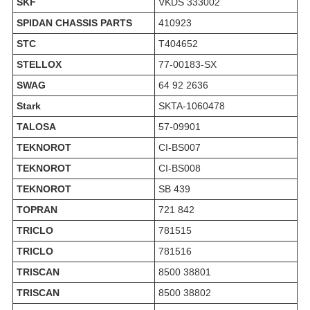
SKF
VKDS 333002
SPIDAN CHASSIS PARTS
410923
STC
T404652
STELLOX
77-00183-SX
SWAG
64 92 2636
Stark
SKTA-1060478
TALOSA
57-09901
TEKNOROT
CI-BS007
TEKNOROT
CI-BS008
TEKNOROT
SB 439
TOPRAN
721 842
TRICLO
781515
TRICLO
781516
TRISCAN
8500 38801
TRISCAN
8500 38802