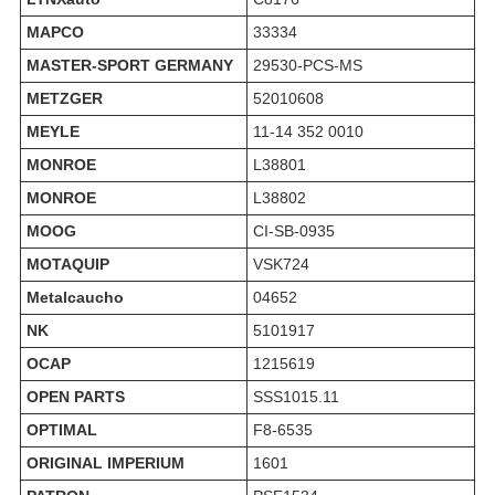
MAPCO
33334
MASTER-SPORT GERMANY
29530-PCS-MS
METZGER
52010608
MEYLE
11-14 352 0010
MONROE
L38801
MONROE
L38802
MOOG
CI-SB-0935
MOTAQUIP
VSK724
Metalcaucho
04652
NK
5101917
OCAP
1215619
OPEN PARTS
SSS1015.11
OPTIMAL
F8-6535
ORIGINAL IMPERIUM
1601