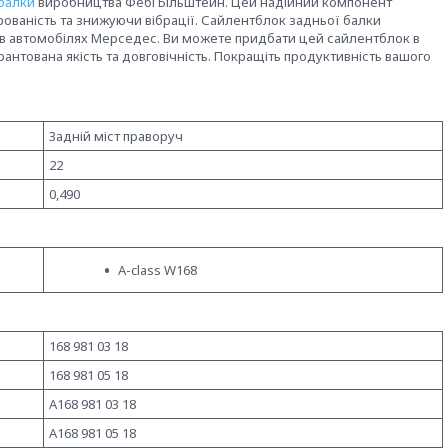
балки
виробництва Фебі Більштейн. Цей надійний компонент
ованість та знижуючи вібрації. Сайлентблок задньої балки
я в автомобілях Мерседес. Ви можете придбати цей сайлентблок в
арантована якість та довговічність. Покращіть продуктивність вашого
Задній міст праворуч
22
0,490
A-class W168
168 981 03 18
168 981 05 18
A168 981 03 18
A168 981 05 18