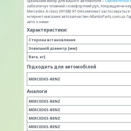
Ідеальний вибір для вашого автомобіля –
сайлентблок 
забезпечує плавний і комфортний рух, покращуючи кер
Mercedes A-class (W168) 97-04 комплект застосовуєтьс
інтернет-магазині автозапчастин AtlantisParts.com.ua. Г
авто з нами
Характеристики:
Сторона встановлення
Зовнішній діаметр [мм]
Вага, кг]
Підходить для автомобілей
MERCEDES-BENZ
Аналоги
MERCEDES-BENZ
MERCEDES-BENZ
MERCEDES-BENZ
MERCEDES-BENZ