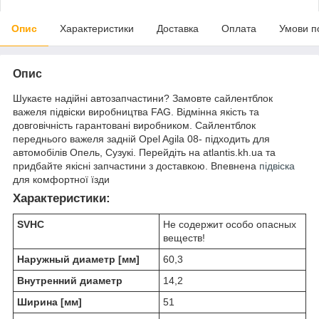
Опис
Характеристики
Доставка
Оплата
Умови п
Опис
Шукаєте надійні автозапчастини? Замовте сайлентблок
важеля підвіски виробництва FAG. Відмінна якість та
довговічність гарантовані виробником. Сайлентблок
переднього важеля задній Opel Agila 08- підходить для
автомобілів Опель, Сузукі. Перейдіть на atlantis.kh.ua та
придбайте якісні запчастини з доставкою. Впевнена
підвіска
для комфортної їзди
Характеристики:
SVHC
Не содержит особо опасных
веществ!
Наружный диаметр [мм]
60,3
Внутренний диаметр
14,2
Ширина [мм]
51