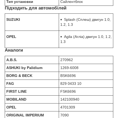
Тип установки
Сайлентблок
Підходить для автомобілей
SUZUKI
Splash (Сплеш) двигун 1.0,
1.2, 1.3
OPEL
Agila (Агліа) двигун 1.0, 1.2,
1.3
Аналоги
A.B.S.
270962
ASHUKI by Palidium
1269-6008
BORG & BECK
BSK6696
FAG
829 0433 10
FIRST LINE
FSK6696
MOBILAND
142100940
OPEL
4701309
ORIGINAL IMPERIUM
7090