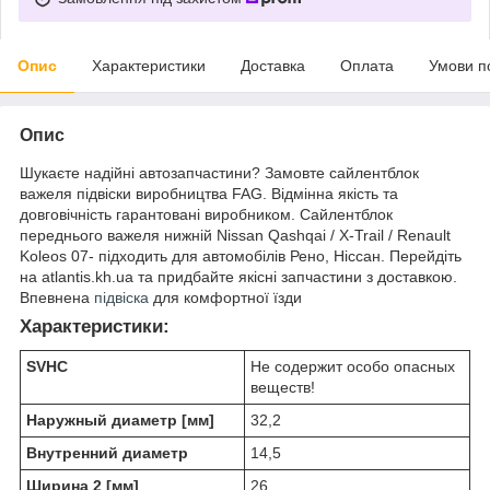
Опис
Характеристики
Доставка
Оплата
Умови п
Опис
Шукаєте надійні автозапчастини? Замовте сайлентблок
важеля підвіски виробництва FAG. Відмінна якість та
довговічність гарантовані виробником. Сайлентблок
переднього важеля нижній Nissan Qashqai / X-Trail / Renault
Koleos 07- підходить для автомобілів Рено, Ніссан. Перейдіть
на atlantis.kh.ua та придбайте якісні запчастини з доставкою.
Впевнена
підвіска
для комфортної їзди
Характеристики:
SVHC
Не содержит особо опасных
веществ!
Наружный диаметр [мм]
32,2
Внутренний диаметр
14,5
Ширина 2 [мм]
26