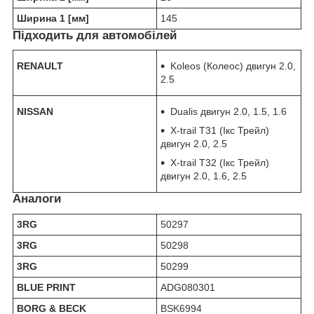
Ширина 1 [мм]
145
Підходить для автомобілей
RENAULT
Koleos (Колеос) двигун 2.0,
2.5
NISSAN
Dualis двигун 2.0, 1.5, 1.6
X-trail T31 (Ікс Трейл)
двигун 2.0, 2.5
X-trail T32 (Ікс Трейл)
двигун 2.0, 1.6, 2.5
Аналоги
3RG
50297
3RG
50298
3RG
50299
BLUE PRINT
ADG080301
BORG & BECK
BSK6994