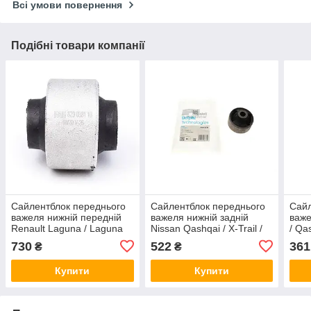
Всі умови повернення
Подібні товари компанії
Сайлентблок переднього
Сайлентблок переднього
Сайл
важеля нижній передній
важеля нижній задній
важе
Renault Laguna / Laguna
Nissan Qashqai / X-Trail /
/ Qas
III 1.5-3.5 07- FAG
Renault Koleos 07- Delphi
Kole
730
522
361
₴
₴
829038110
TD835W
Купити
Купити