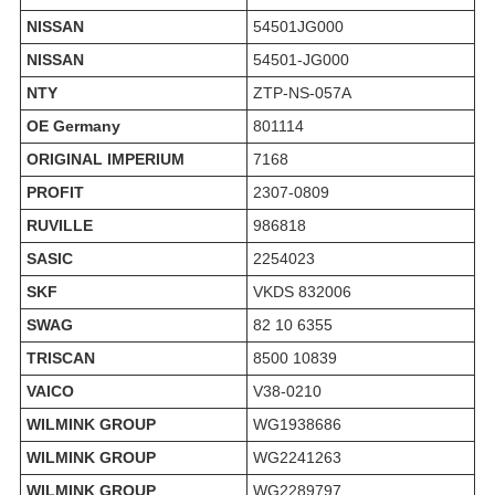
NISSAN
54501JG000
NISSAN
54501-JG000
NTY
ZTP-NS-057A
OE Germany
801114
ORIGINAL IMPERIUM
7168
PROFIT
2307-0809
RUVILLE
986818
SASIC
2254023
SKF
VKDS 832006
SWAG
82 10 6355
TRISCAN
8500 10839
VAICO
V38-0210
WILMINK GROUP
WG1938686
WILMINK GROUP
WG2241263
WILMINK GROUP
WG2289797