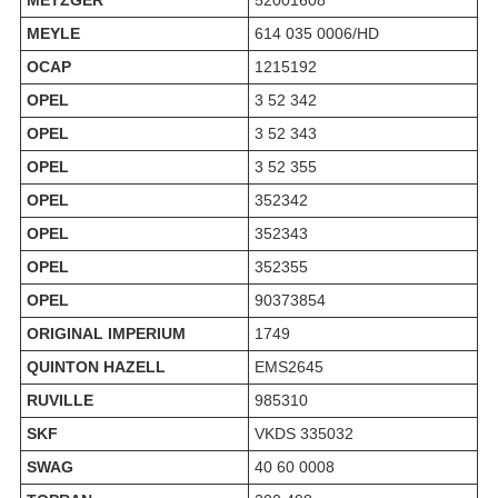
METZGER
52001608
MEYLE
614 035 0006/HD
OCAP
1215192
OPEL
3 52 342
OPEL
3 52 343
OPEL
3 52 355
OPEL
352342
OPEL
352343
OPEL
352355
OPEL
90373854
ORIGINAL IMPERIUM
1749
QUINTON HAZELL
EMS2645
RUVILLE
985310
SKF
VKDS 335032
SWAG
40 60 0008