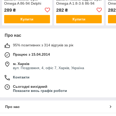
Omega A 86-94 Delphi
Omega A 1.8-3.6 86-94
Omeg
TD309W
FAG 829006610
Bils
289
282
282
₴
₴
Купити
Купити
Про нас
95% позитивних з 314 відгуків за рік
Працює з 15.04.2014
м. Харків
вул. Поздовжня, 4, офіс 7, Харків, Україна
Контакти
Сьогодні вихідний
Показати весь графік роботи
Про нас