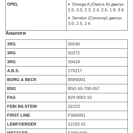
OPEL
Omega A (Омега А) двигун
2.0, 3.0, 2.3, 2.4, 2.6, 1.8, 3.6
Senator (Сенатор) двигун
3.0, 2.5, 2.6
Аналоги
3RG
50240
3RG
50272
3RG
50418
A.B.S.
270217
BORG & BECK
BSK6001
BSG
BSG 65-700-057
FAG
829 0063 10
FEBI BILSTEIN
02223
FIRST LINE
FSK6001
LEMFOERDER
12192 01