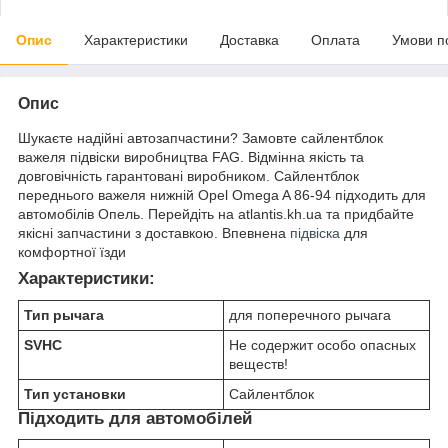
Опис
Характеристики
Доставка
Оплата
Умови п
Опис
Шукаєте надійні автозапчастини? Замовте сайлентблок
важеля підвіски виробництва FAG. Відмінна якість та
довговічність гарантовані виробником. Сайлентблок
переднього важеля нижній Opel Omega A 86-94 підходить для
автомобілів Опель. Перейдіть на atlantis.kh.ua та придбайте
якісні запчастини з доставкою. Впевнена
підвіска
для
комфортної їзди
Характеристики:
Тип рычага
для поперечного рычага
SVHC
Не содержит особо опасных
веществ!
Тип установки
Сайлентблок
Підходить для автомобілей