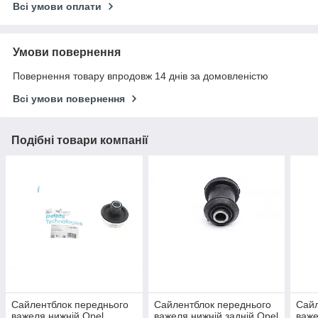
Всі умови оплати
Умови повернення
Повернення товару впродовж 14 днів за домовленістю
Всі умови повернення
Подібні товари компанії
Сайлентблок переднього
Сайлентблок переднього
Сайл
важеля нижній Opel
важеля нижній задній Opel
важе