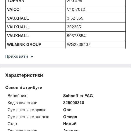
TOPRAN
200 498
VAICO
V40-7012
VAUXHALL
3 52 355
VAUXHALL
352355
VAUXHALL
90373854
WILMINK GROUP
WG2238407
Приховати
Характеристики
Основні атрибути
Виробник
Schaeffler FAG
Код запчастини
829006310
Сумісність з маркою
Opel
Сумісність з моделлю
Omega
Стан
Новий
Тип запчастини
Аналог